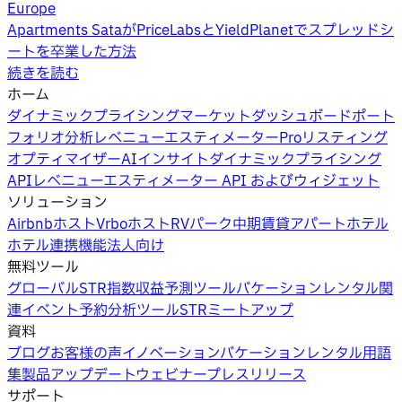
Europe
Apartments SataがPriceLabsとYieldPlanetでスプレッドシ
ートを卒業した方法
続きを読む
ホーム
ダイナミックプライシング
マーケットダッシュボード
ポート
フォリオ分析
レベニューエスティメーターPro
リスティング
オプティマイザー
AIインサイト
ダイナミックプライシング
API
レベニューエスティメーター API およびウィジェット
ソリューション
Airbnbホスト
Vrboホスト
RVパーク
中期賃貸
アパートホテル
ホテル
連携機能
法人向け
無料ツール
グローバルSTR指数
収益予測ツール
バケーションレンタル関
連イベント
予約分析ツール
STRミートアップ
資料
ブログ
お客様の声
イノベーション
バケーションレンタル用語
集
製品アップデートウェビナー
プレスリリース
サポート