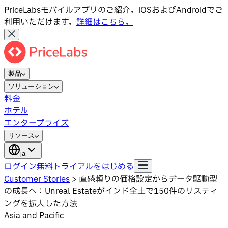
PriceLabsモバイルアプリのご紹介。iOSおよびAndroidでご
利用いただけます。
詳細はこちら。
製品
ソリューション
料金
ホテル
エンタープライズ
リソース
ja
ログイン
無料トライアルをはじめる
Customer Stories
>
直感頼りの価格設定からデータ駆動型
の成長へ：Unreal Estateがインド全土で150件のリスティ
ングを拡大した方法
Asia and Pacific