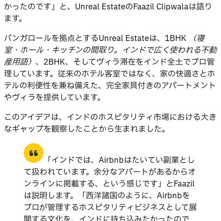
かったのです」と、Unreal EstateのFaazil Clipwalaは語り
ます。
バンガロールを拠点とするUnreal Estateは、1BHK
（寝
室・ホール・キッチンの間取り。インドで広く使われる不動
産用語）
、2BHK、そしてヴィラ滞在をインド全土でプロ管
理しています。従来のホテル客室ではなく、家の快適さとホ
テルの利便性を兼ね備えた、完全家具付きのアパートメント
やヴィラを提供しています。
このアイデアは、インドのホスピタリティ市場における大き
なギャップを観察したことから生まれました。
「インドでは、Airbnbはたいてい副業とし
て扱われています。余分なアパートがあるからオ
ンラインに掲載する、という感じです」とFaazil
は説明します。「西洋諸国のように、Airbnbを
プロが管理するホスピタリティビジネスとして展
開する文化を、インドに持ち込みたかったので