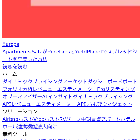
Europe
Apartments SataがPriceLabsとYieldPlanetでスプレッドシ
ートを卒業した方法
続きを読む
ホーム
ダイナミックプライシング
マーケットダッシュボード
ポート
フォリオ分析
レベニューエスティメーターPro
リスティング
オプティマイザー
AIインサイト
ダイナミックプライシング
API
レベニューエスティメーター API およびウィジェット
ソリューション
Airbnbホスト
Vrboホスト
RVパーク
中期賃貸
アパートホテル
ホテル
連携機能
法人向け
無料ツール