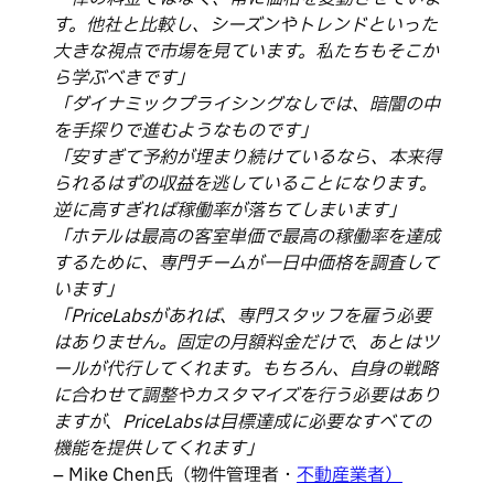
す。他社と比較し、シーズンやトレンドといった
大きな視点で市場を見ています。私たちもそこか
ら学ぶべきです」
「ダイナミックプライシングなしでは、暗闇の中
を手探りで進むようなものです」
「安すぎて予約が埋まり続けているなら、本来得
られるはずの収益を逃していることになります。
逆に高すぎれば稼働率が落ちてしまいます」
「ホテルは最高の客室単価で最高の稼働率を達成
するために、専門チームが一日中価格を調査して
います」
「PriceLabsがあれば、専門スタッフを雇う必要
はありません。固定の月額料金だけで、あとはツ
ールが代行してくれます。もちろん、自身の戦略
に合わせて調整やカスタマイズを行う必要はあり
ますが、PriceLabsは目標達成に必要なすべての
機能を提供してくれます」
– Mike Chen氏（物件管理者・
不動産業者）