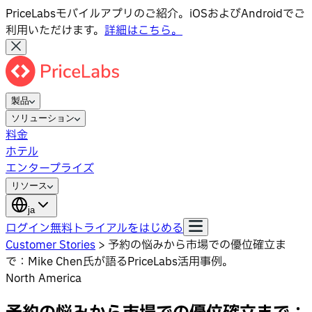
PriceLabsモバイルアプリのご紹介。iOSおよびAndroidでご
利用いただけます。
詳細はこちら。
製品
ソリューション
料金
ホテル
エンタープライズ
リソース
ja
ログイン
無料トライアルをはじめる
Customer Stories
>
予約の悩みから市場での優位確立ま
で：Mike Chen氏が語るPriceLabs活用事例。
North America