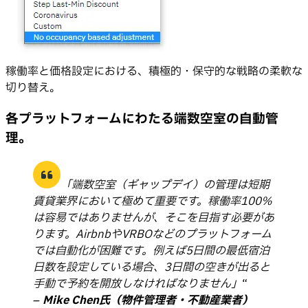
稼働率と価格設定における、積極的・保守的な戦略の柔軟な
切り替え。
各プラットフォームにわたる端数空室の自動管
理。
「端数空室（ギャップデイ）の管理は短期
賃貸業界において極めて重要です。稼働率100%
は容易ではありませんが、そこを目指す必要があ
ります。AirbnbやVRBOなどのプラットフォーム
では自動化が困難です。例えば5日間の最低宿泊
日数を設定している場合、3日間の空きが出ると
手動で予約を開放しなければなりません」
“
–
Mike Chen氏（物件管理者・不動産業者）