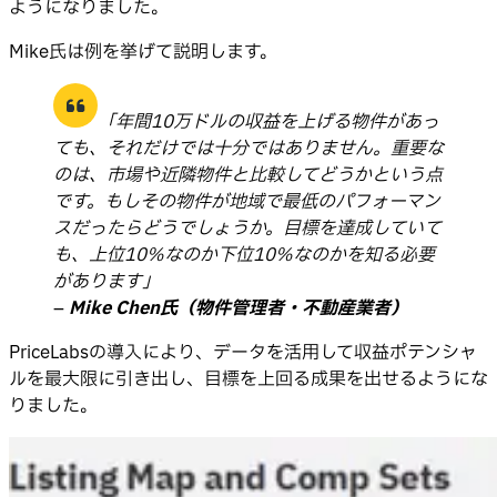
ようになりました。
Mike氏は例を挙げて説明します。
「年間10万ドルの収益を上げる物件があっ
ても、それだけでは十分ではありません。重要な
のは、市場や近隣物件と比較してどうかという点
です。もしその物件が地域で最低のパフォーマン
スだったらどうでしょうか。目標を達成していて
も、上位10%なのか下位10%なのかを知る必要
があります」
–
Mike Chen氏（物件管理者・不動産業者）
PriceLabsの導入により、データを活用して収益ポテンシャ
ルを最大限に引き出し、目標を上回る成果を出せるようにな
りました。