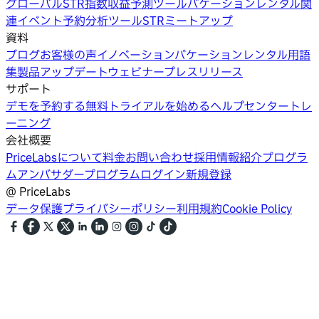
グローバルSTR指数
収益予測ツール
バケーションレンタル関
連イベント
予約分析ツール
STRミートアップ
資料
ブログ
お客様の声
イノベーション
バケーションレンタル用語
集
製品アップデートウェビナー
プレスリリース
サポート
デモを予約する
無料トライアルを始める
ヘルプセンター
トレ
ーニング
会社概要
PriceLabsについて
料金
お問い合わせ
採用情報
紹介プログラ
ム
アンバサダープログラム
ログイン
新規登録
@
PriceLabs
データ保護
プライバシーポリシー
利用規約
Cookie Policy