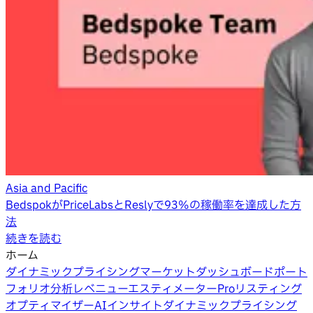
Asia and Pacific
BedspokがPriceLabsとReslyで93%の稼働率を達成した方
法
続きを読む
ホーム
ダイナミックプライシング
マーケットダッシュボード
ポート
フォリオ分析
レベニューエスティメーターPro
リスティング
オプティマイザー
AIインサイト
ダイナミックプライシング