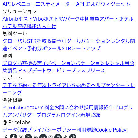
API
レベニューエスティメーター API およびウィジェット
ソリューション
Airbnbホスト
Vrboホスト
RVパーク
中期賃貸
アパートホテル
ホテル
連携機能
法人向け
無料ツール
グローバルSTR指数
収益予測ツール
バケーションレンタル関
連イベント
予約分析ツール
STRミートアップ
資料
ブログ
お客様の声
イノベーション
バケーションレンタル用語
集
製品アップデートウェビナー
プレスリリース
サポート
デモを予約する
無料トライアルを始める
ヘルプセンター
トレ
ーニング
会社概要
PriceLabsについて
料金
お問い合わせ
採用情報
紹介プログラ
ム
アンバサダープログラム
ログイン
新規登録
@
PriceLabs
データ保護
プライバシーポリシー
利用規約
Cookie Policy