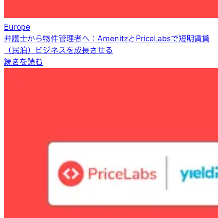
Europe
弁護士から物件管理者へ：AmenitzとPriceLabsで短期賃貸
（民泊）ビジネスを成長させる
続きを読む