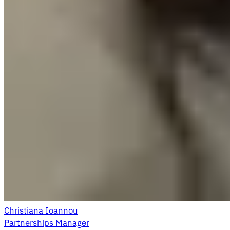
Christiana Ioannou
Partnerships Manager