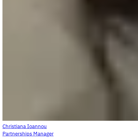
Christiana Ioannou
Partnerships Manager