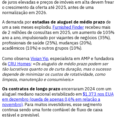
de juros elevadas e preços de imóveis em alta devem frear
o crescimento da oferta até 2025, antes de uma
normalização em 2026.
A demanda por
estadias de aluguel de médio prazo
de
um a seis meses explodiu.
Furnished Finder
recebeu mais
de 2 milhões de consultas em 2025, um aumento de 105%
ano a ano, impulsionado por viajantes de negócios (35%),
profissionais de saúde (25%), mudanças (20%),
acadêmicos (10%) e outros grupos (10%).
Como observa
Vivian Yip
, especialista em AMP e fundadora
da
CRU Homes
: «
Os aluguéis de médio prazo podem ser
tão lucrativos quanto os de curta duração, mas o sucesso
depende de minimizar os custos de rotatividade, como
limpeza, manutenção e consumíveis.
»
Os contratos de longo prazo
encerraram 2024 com um
aluguel mediano nacional estabilizado em
$1.373 nos EUA
em dezembro (queda de apenas 0,6% em relação a
novembro)
. Para muitos investidores, esse segmento
continua sendo uma fonte confiável de fluxo de caixa
estável e previsível.