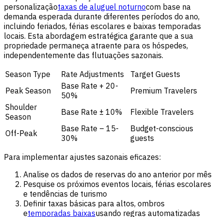
personalização
taxas de aluguel noturno
com base na
demanda esperada durante diferentes períodos do ano,
incluindo feriados, férias escolares e baixas temporadas
locais. Esta abordagem estratégica garante que a sua
propriedade permaneça atraente para os hóspedes,
independentemente das flutuações sazonais.
Season Type
Rate Adjustments
Target Guests
Base Rate + 20-
Peak Season
Premium Travelers
50%
Shoulder
Base Rate ± 10%
Flexible Travelers
Season
Base Rate – 15-
Budget-conscious
Off-Peak
30%
guests
Para implementar ajustes sazonais eficazes:
Analise os dados de reservas do ano anterior por mês
Pesquise os próximos eventos locais, férias escolares
e tendências de turismo
Definir taxas básicas para altos, ombros
e
temporadas baixas
usando regras automatizadas