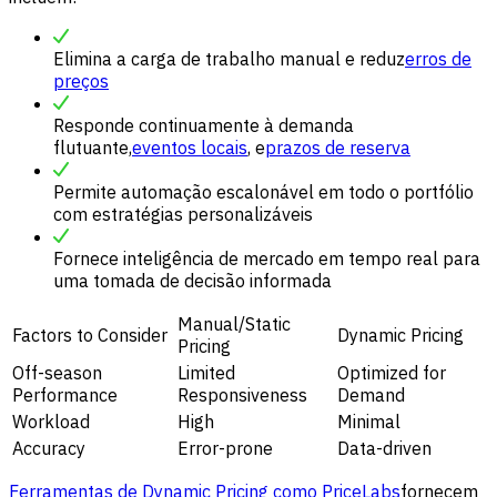
Elimina a carga de trabalho manual e reduz
erros de
preços
Responde continuamente à demanda
flutuante,
eventos locais
, e
prazos de reserva
Permite automação escalonável em todo o portfólio
com estratégias personalizáveis
Fornece inteligência de mercado em tempo real para
uma tomada de decisão informada
Manual/Static
Factors to Consider
Dynamic Pricing
Pricing
Off-season
Limited
Optimized for
Performance
Responsiveness
Demand
Workload
High
Minimal
Accuracy
Error-prone
Data-driven
Ferramentas de Dynamic Pricing como PriceLabs
fornecem