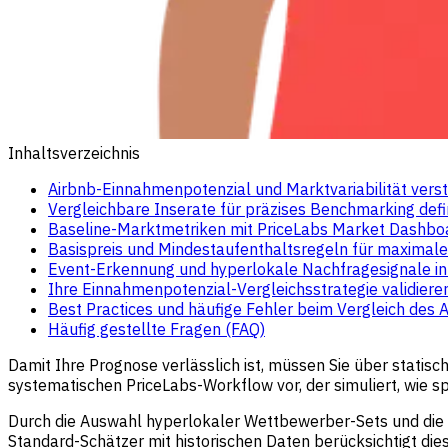
Inhaltsverzeichnis
Airbnb-Einnahmenpotenzial und Marktvariabilität vers
Vergleichbare Inserate für präzises Benchmarking defi
Baseline-Marktmetriken mit PriceLabs Market Dashboa
Basispreis und Mindestaufenthaltsregeln für maximal
Event-Erkennung und hyperlokale Nachfragesignale in
Ihre Einnahmenpotenzial-Vergleichsstrategie validiere
Best Practices und häufige Fehler beim Vergleich des
Häufig gestellte Fragen (FAQ)
Damit Ihre Prognose verlässlich ist, müssen Sie über statis
systematischen PriceLabs-Workflow vor, der simuliert, wie s
Durch die Auswahl hyperlokaler Wettbewerber-Sets und die 
Standard-Schätzer mit historischen Daten berücksichtigt di