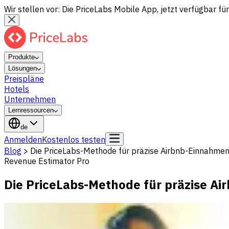
Wir stellen vor: Die PriceLabs Mobile App, jetzt verfügbar für
Produkte
Lösungen
Preispläne
Hotels
Unternehmen
Lernressourcen
de
Anmelden
Kostenlos testen
Blog
>
Die PriceLabs-Methode für präzise Airbnb-Einnahmen
Revenue Estimator Pro
Die PriceLabs-Methode für präzise A