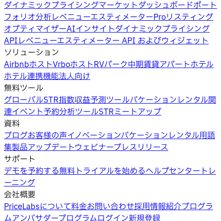
ダイナミックプライシング
マーケットダッシュボード
ポート
フォリオ分析
レベニューエスティメーターPro
リスティング
オプティマイザー
AIインサイト
ダイナミックプライシング
API
レベニューエスティメーター API およびウィジェット
ソリューション
Airbnbホスト
Vrboホスト
RVパーク
中期賃貸
アパートホテル
ホテル
連携機能
法人向け
無料ツール
グローバルSTR指数
収益予測ツール
バケーションレンタル関
連イベント
予約分析ツール
STRミートアップ
資料
ブログ
お客様の声
イノベーション
バケーションレンタル用語
集
製品アップデートウェビナー
プレスリリース
サポート
デモを予約する
無料トライアルを始める
ヘルプセンター
トレ
ーニング
会社概要
PriceLabsについて
料金
お問い合わせ
採用情報
紹介プログラ
ム
アンバサダープログラム
ログイン
新規登録