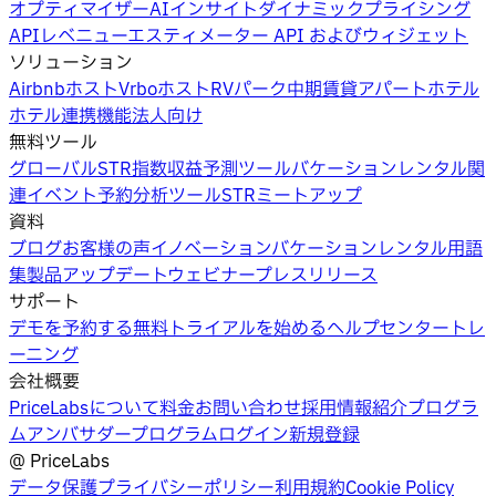
オプティマイザー
AIインサイト
ダイナミックプライシング
API
レベニューエスティメーター API およびウィジェット
ソリューション
Airbnbホスト
Vrboホスト
RVパーク
中期賃貸
アパートホテル
ホテル
連携機能
法人向け
無料ツール
グローバルSTR指数
収益予測ツール
バケーションレンタル関
連イベント
予約分析ツール
STRミートアップ
資料
ブログ
お客様の声
イノベーション
バケーションレンタル用語
集
製品アップデートウェビナー
プレスリリース
サポート
デモを予約する
無料トライアルを始める
ヘルプセンター
トレ
ーニング
会社概要
PriceLabsについて
料金
お問い合わせ
採用情報
紹介プログラ
ム
アンバサダープログラム
ログイン
新規登録
@
PriceLabs
データ保護
プライバシーポリシー
利用規約
Cookie Policy