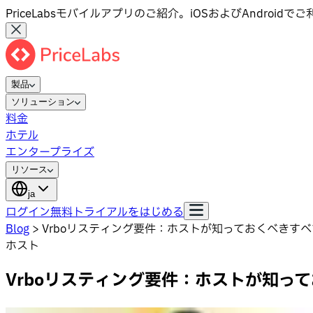
PriceLabsモバイルアプリのご紹介。iOSおよびAndroid
製品
ソリューション
料金
ホテル
エンタープライズ
リソース
ja
ログイン
無料トライアルをはじめる
Blog
>
Vrboリスティング要件：ホストが知っておくべきすべ
ホスト
Vrboリスティング要件：ホストが知っ