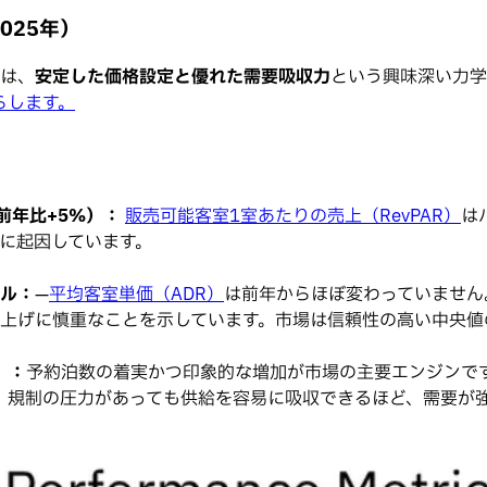
025年）
さは、
安定した価格設定と優れた需要吸収力
という興味深い力学
らします。
前年比+5%）：
販売可能客室1室あたりの売上（RevPAR）
は
みに起因しています。
ドル：
—
平均客室単価（ADR）
は前年からほぼ変わっていません
上げに慎重なことを示しています。市場は信頼性の高い中央値
）：
予約泊数の着実かつ印象的な増加が市場の主要エンジンで
、規制の圧力があっても供給を容易に吸収できるほど、需要が