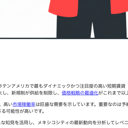
テンアメリカで最もダイナミックかつ注目度の高い短期賃貸（
大し、新規制が供給を制限し、
価格戦略の最適化
がこれまで以
。高い
市場稼働率
は旺盛な需要を示しています。重要なのは予
じる可能性が高いです。
ムな知見を活用し、メキシコシティの最新動向を分析してレベ