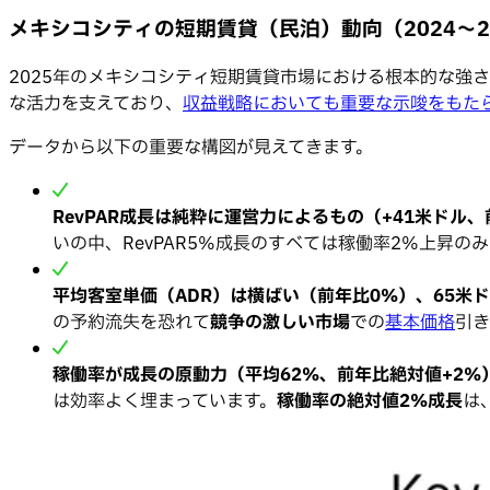
メキシコシティの短期賃貸（民泊）動向（2024〜2
2025年のメキシコシティ短期賃貸市場における根本的な強
な活力を支えており、
収益戦略においても重要な示唆をもた
データから以下の重要な構図が見えてきます。
RevPAR成長は純粋に運営力によるもの（+41米ドル、
いの中、RevPAR5%成長のすべては稼働率2%上昇の
平均客室単価（ADR）は横ばい（前年比0%）、65米
の予約流失を恐れて
競争の激しい市場
での
基本価格
引き
稼働率が成長の原動力（平均62%、前年比絶対値+2%
は効率よく埋まっています。
稼働率の絶対値2%成長
は