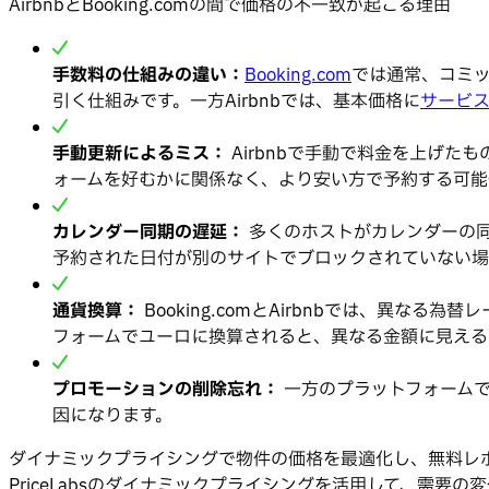
AirbnbとBooking.comの間で価格の不一致が起こる理由
手数料の仕組みの違い：
Booking.com
では通常、コミ
引く仕組みです。一方Airbnbでは、基本価格に
サービ
手動更新によるミス：
Airbnbで手動で料金を上げた
ォームを好むかに関係なく、より安い方で予約する可能
カレンダー同期の遅延：
多くのホストがカレンダーの同
予約された日付が別のサイトでブロックされていない場
通貨換算：
Booking.comとAirbnbでは、異
フォームでユーロに換算されると、異なる金額に見える
プロモーションの削除忘れ：
一方のプラットフォーム
因になります。
ダイナミックプライシングで物件の価格を最適化し、無料レ
PriceLabsのダイナミックプライシングを活用して、需