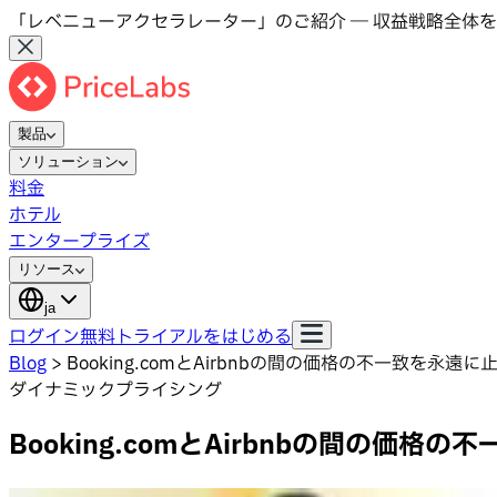
「レベニューアクセラレーター」のご紹介 ― 収益戦略全体を
製品
ソリューション
料金
ホテル
エンタープライズ
リソース
ja
ログイン
無料トライアルをはじめる
Blog
>
Booking.comとAirbnbの間の価格の不一致を永遠
ダイナミックプライシング
Booking.comとAirbnbの間の価格