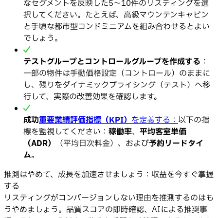
なセグメントを反映した5〜10件のリスティングを選
択してください。たとえば、高級マウンテンキャビン
と手頃な都市型コンドミニアムを組み合わせるとよい
でしょう。
テストグループとコントロールグループを作成する
：
一部の物件は手動価格設定（コントロール）のままに
し、残りをダイナミックプライシング（テスト）へ移
行して、実際の改善効果を確認します。
成功
重要業績評価指標（KPI）
を定義する：
以下の指
標を監視してください：
稼働率
、
平均客室単価
（ADR）
（平均日次料金）、および
予約リードタイ
ム
。
推測はやめて、成長を加速させましょう：収益を今すぐ掌握
する
リスティングがコンバージョンしない理由を推測するのはも
うやめましょう。品質スコアの即時確認、AIによる推奨事