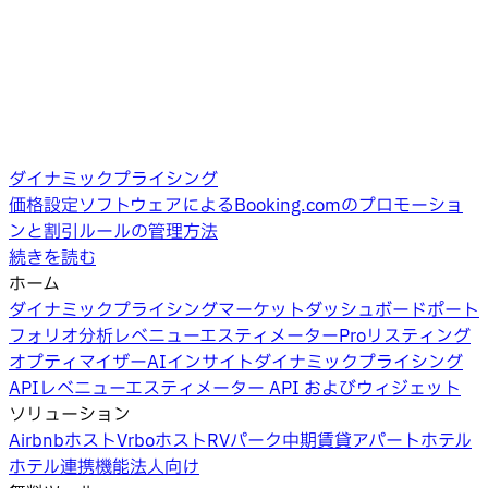
ダイナミックプライシング
価格設定ソフトウェアによるBooking.comのプロモーショ
ンと割引ルールの管理方法
続きを読む
ホーム
ダイナミックプライシング
マーケットダッシュボード
ポート
フォリオ分析
レベニューエスティメーターPro
リスティング
オプティマイザー
AIインサイト
ダイナミックプライシング
API
レベニューエスティメーター API およびウィジェット
ソリューション
Airbnbホスト
Vrboホスト
RVパーク
中期賃貸
アパートホテル
ホテル
連携機能
法人向け