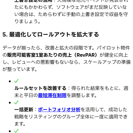
上書き設定の活用
：大規模な地元イベントが発表され
たにもかかわらず、ソフトウェアがまだ反映していな
い場合は、ためらわずに手動の上書き設定で収益を守
りましょう。
5. 最適化してロールアウトを拡大する
データが揃ったら、改善と拡大の段階です。パイロット物件
の
販売可能客室1室あたりの売上（RevPAR）
が健全に向上
し、レビューへの悪影響もないなら、スケールアップの準備
が整っています。
ルールセットを改善する
：得られた結果をもとに、週
末と平日の
最短滞在制限
を調整します。
一括更新
：
ポートフォリオ分析
を活用して、成功した
戦略をリスティングのグループ全体に一度に適用でき
ます。