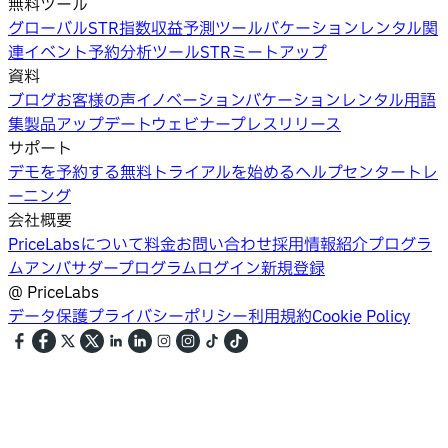
無料ツール
グローバルSTR指数
収益予測ツール
バケーションレンタル関
連イベント
予約分析ツール
STRミートアップ
資料
ブログ
お客様の声
イノベーション
バケーションレンタル用語
集
製品アップデートウェビナー
プレスリリース
サポート
デモを予約する
無料トライアルを始める
ヘルプセンター
トレ
ーニング
会社概要
PriceLabsについて
料金
お問い合わせ
採用情報
紹介プログラ
ム
アンバサダープログラム
ログイン
新規登録
@
PriceLabs
データ保護
プライバシーポリシー
利用規約
Cookie Policy