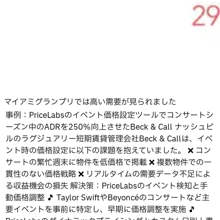
マイアミグランプリでは高い需要が見られました
事例：PriceLabsのイベント価格設定ツールでコンサートシ
ーズン中のADRを250%向上させたBeck & Call ナッシュビ
ルのラグジュアリー短期賃貸管理会社Beck & Callは、イベ
ント時の価格設定に以下の課題を抱えていました。 ❌ コン
サートの繁忙週末に物件を低価格で掲載 ❌ 複数物件での一
貫性のない価格戦略 ❌ リアルタイムの需要データ不足によ
る収益機会の損失 解決策：PriceLabsのイベント検知と手
動価格調整 🎵 Taylor SwiftやBeyoncéのコンサートなど主
要イベントを事前に特定し、早期に価格調整を実施 🎵