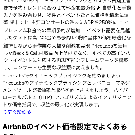
PriceLabsのダイナミックプライシングとカスタム日別上書
きで予約トレンドに合わせて料金を最適化 🎵 自動化と手動
入力を組み合わせ、物件とイベントごとに価格を精緻に調
整 成果： 📈 主要コンサートの週末にADRを250%向上 📈
プレミアム料金での早期予約が増加 — イベント需要を見越
したゲストは高い料金でも予約 📈 物件全体の価格最適化を
維持しながら手作業の大幅な削減を実現 PriceLabsを活用
したBeck & Callは収益向上だけでなく、すべての高インパ
クトイベントに対応する再現可能なフレームワークを構築
し、コンサートを主要な収益源に変えました。
PriceLabsでダイナミックプライシングを始めましょう！
PriceLabsのダイナミックプライシングとレベニューマネジ
メントツールで稼働率と収益を向上させましょう。ハイパー
ローカルパルス（HLP）アルゴリズムによるインテリジェン
トな価格推奨で、収益の最大化が実現します。
今すぐ始める
Airbnbのイベント価格設定でよくある