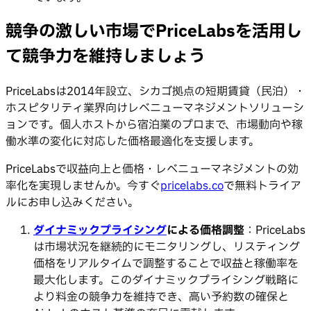
競争の激しい市場でPriceLabsを活用し
て競争力を維持しましょう
PriceLabsは2014年設立、シカゴ拠点の短期賃貸（民泊）・
ホスピタリティ業界向けレベニューマネジメントソリューシ
ョンです。個人ホストから宿泊業のプロまで、市場動向や稼
働水準の変化に対応した価格最適化を支援します。
PriceLabsで収益向上と価格・レベニューマネジメントの効
率化を実現しませんか。今すぐ
pricelabs.co
で無料トライア
ルにお申し込みください。
ダイナミックプライシング
による価格調整
：PriceLabs
は市場状況を継続的にモニタリングし、リスティング
価格をリアルタイムで調整することで収益と稼働率を
最大化します。このダイナミックプライシング戦略に
より料金の競争力を維持でき、高い予約数の確保と