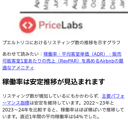
プエルトリコにおけるリスティング数の推移を示すグラフ
あわせて読みたい：
稼働率・平均客室単価（ADR）・販売
可能客室1室あたりの売上（RevPAR）を高めるAirbnbの最
適なアメニティ
稼働率は安定推移が見込まれます
リスティング数が増加しているにもかかわらず、
主要パフォ
ーマンス指標
は安定を維持しています。2022〜23年と
2023〜24年を比較すると、稼働率はほぼ横ばいで推移して
います。直近1年間の平均稼働率は54%でした。