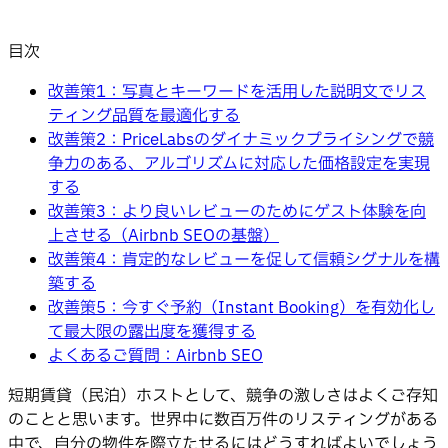
目次
改善策1：写真とキーワードを活用した説明文でリス
ティング品質を最適化する
改善策2：PriceLabsのダイナミックプライシングで競
争力のある、アルゴリズムに対応した価格設定を実現
する
改善策3：より良いレビューのためにゲスト体験を向
上させる（Airbnb SEOの基盤）
改善策4：肯定的なレビューを促して信頼シグナルを構
築する
改善策5：今すぐ予約（Instant Booking）を有効化し
て最大限の露出度を獲得する
よくあるご質問：Airbnb SEO
短期賃貸（民泊）ホストとして、競争の激しさはよくご存知
のことと思います。世界中に数百万件のリスティングがある
中で、自分の物件を際立たせるにはどうすればよいでしょう