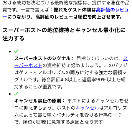
おける成功を決定づける最終的な指標は、提供する滞在の品
質です。一言で言えば：
優れたゲスト体験は
高評価のレビュ
ー
につながり、高評価のレビューは順位を向上させます。
スーパーホストの地位維持とキャンセル最小化に
注力する
スーパーホストのシグナル：
目指してほしいのは、
ス
ーパーホスト
の資格維持に努めましょう。このバッジ
はゲストとアルゴリズムの両方に対する強力な信頼シ
グナルです。総合評価4.8以上と返信率90%以上を維
持することが重要です。
キャンセル禁止の原則：
ホストによるキャンセルをゼ
ロに抑えましょう。ホストの
キャンセル
はアルゴリズ
ムによって最も重くペナルティを受ける行為の一つ
で、順位が即座に急落する原因となります。