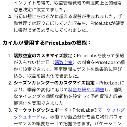
インサイトを得て、収益管理戦略の精度向上と的確な
意思決定に役立てました。
当初の想定をはるかに超える収益が生まれました。手
動管理では取りこぼしていた収益を、PriceLabsが確実
に獲得できるようにしてくれました。
カイルが愛用するPriceLabsの機能：
端数空室のカスタマイズ設定：
PriceLabsを使って予約
が入らない特定日（
端数空室
）の料金をPriceLabsで細
かく設定できます。空室期間にゲストを効果的に呼び
込み、収益を最大化できました。
シーズンカレンダーのカスタマイズ設定：
PriceLabsに
より、季節の変化に応じて
料金を細かく調整
し、適切
なタイミングで適切な価格を設定して予約促進と収益
最適化を実現できました。
マーケットダッシュボード：
PriceLabsの
マーケットダ
ッシュボード
は、稼働率や競合分析を含む物件パフォ
ーマンスの概要を一目で把握できます。バケーション