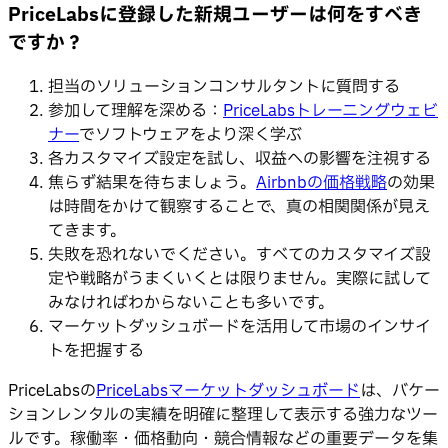
PriceLabsに登録した新規ユーザーは何をすべき
ですか？
担当のソリューションコンサルタントに質問する
参加して理解を深める：
PriceLabsトレーニングウェビ
ナー
でソフトウェアをより深く学ぶ
各カスタマイズ設定を試し、収益への影響を注視する
焦らず結果を待ちましょう。
Airbnbの価格戦略
の効果
は時間をかけて観察することで、真の相関関係が見え
てきます。
失敗を恐れないでください。すべてのカスタマイズ設
定や戦略がうまくいくとは限りません。実際に試して
みなければわからないことも多いです。
マーケットダッシュボードを活用して市場のインサイ
トを把握する
PriceLabsの
PriceLabsマーケットダッシュボード
は、バケー
ションレンタルの実績を明確に整理して表示する強力なツー
ルです。稼働率・価格動向・競合情報などの重要データを集