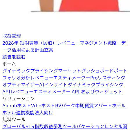
収益管理
2026年 短期賃貸（民泊）レベニューマネジメント戦略：デ
ータ活用による計画立案
続きを読む
ホーム
ダイナミックプライシング
マーケットダッシュボード
ポート
フォリオ分析
レベニューエスティメーターPro
リスティング
オプティマイザー
AIインサイト
ダイナミックプライシング
API
レベニューエスティメーター API およびウィジェット
ソリューション
Airbnbホスト
Vrboホスト
RVパーク
中期賃貸
アパートホテル
ホテル
連携機能
法人向け
無料ツール
グローバルSTR指数
収益予測ツール
バケーションレンタル関