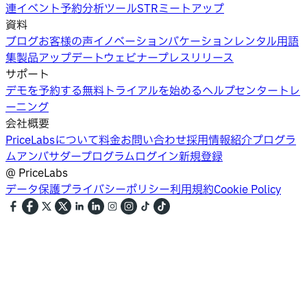
連イベント
予約分析ツール
STRミートアップ
資料
ブログ
お客様の声
イノベーション
バケーションレンタル用語
集
製品アップデートウェビナー
プレスリリース
サポート
デモを予約する
無料トライアルを始める
ヘルプセンター
トレ
ーニング
会社概要
PriceLabsについて
料金
お問い合わせ
採用情報
紹介プログラ
ム
アンバサダープログラム
ログイン
新規登録
@
PriceLabs
データ保護
プライバシーポリシー
利用規約
Cookie Policy