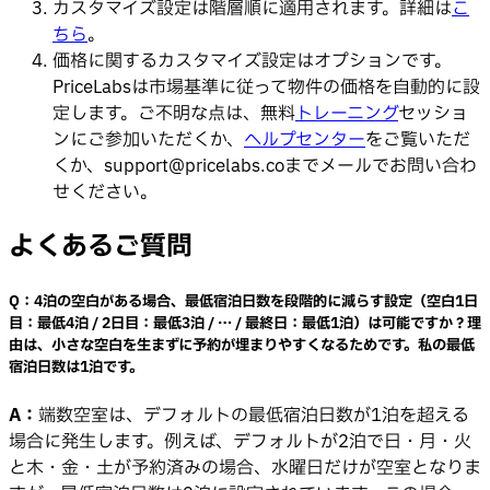
カスタマイズ設定は階層順に適用されます。詳細は
こ
ちら
。
価格に関するカスタマイズ設定はオプションです。
PriceLabsは市場基準に従って物件の価格を自動的に設
定します。ご不明な点は、無料
トレーニング
セッショ
ンにご参加いただくか、
ヘルプセンター
をご覧いただ
くか、
support@pricelabs.co
までメールでお問い合わ
せください。
よくあるご質問
Q：
4泊の空白がある場合、最低宿泊日数を段階的に減らす設定（空白1日
目：最低4泊 / 2日目：最低3泊 / … / 最終日：最低1泊）は可能ですか？理
由は、小さな空白を生まずに予約が埋まりやすくなるためです。私の最低
宿泊日数は1泊です。
A：
端数空室は、デフォルトの最低宿泊日数が1泊を超える
場合に発生します。例えば、デフォルトが2泊で日・月・火
と木・金・土が予約済みの場合、水曜日だけが空室となりま