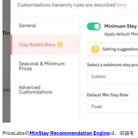
PriceLabsの
MinStay Recommendation Engine
は、収益を