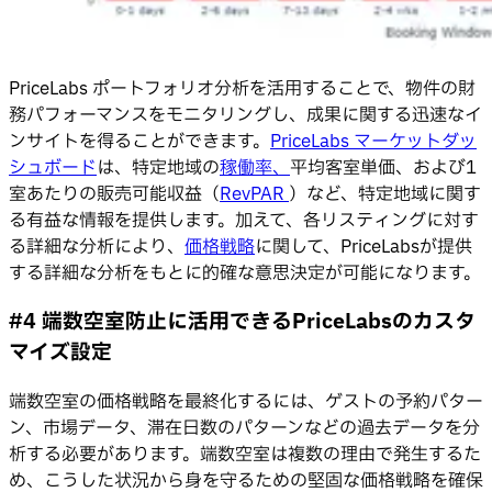
PriceLabs ポートフォリオ分析を活用することで、物件の財
務パフォーマンスをモニタリングし、成果に関する迅速なイ
ンサイトを得ることができます。
PriceLabs マーケットダッ
シュボード
は、特定地域の
稼働率、
平均客室単価、および1
室あたりの販売可能収益（
RevPAR
）など、特定地域に関す
る有益な情報を提供します。加えて、各リスティングに対す
る詳細な分析により、
価格戦略
に関して、PriceLabsが提供
する詳細な分析をもとに的確な意思決定が可能になります。
#4 端数空室防止に活用できるPriceLabsのカスタ
マイズ設定
端数空室の価格戦略を最終化するには、ゲストの予約パター
ン、市場データ、滞在日数のパターンなどの過去データを分
析する必要があります。端数空室は複数の理由で発生するた
め、こうした状況から身を守るための堅固な価格戦略を確保