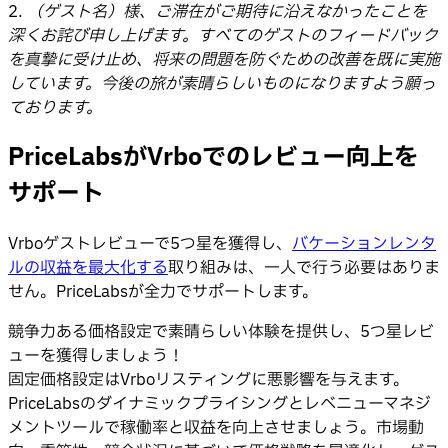
2.
（ゲスト名）様、ご滞在がご期待に沿えなかったことを
深くお詫び申し上げます。すべてのゲストのフィードバック
を真摯に受け止め、将来の問題を防ぐための改善を既に実施
しています。今後の旅が素晴らしいものになりますよう願っ
ております。
PriceLabsがVrboでのレビュー向上を
サポート
Vrboゲストレビューで5つ星を獲得し、
バケーションレンタ
ルの収益を最大化する
取り組みは、一人で行う必要はありま
せん。PriceLabsが全力でサポートします。
競争力ある価格設定で素晴らしい体験を提供し、5つ星レビ
ューを獲得しましょう！
固定価格設定はVrboリスティングに悪影響を与えます。
PriceLabsのダイナミックプライシングとレベニューマネジ
メントツールで稼働率と収益を向上させましょう。市場動