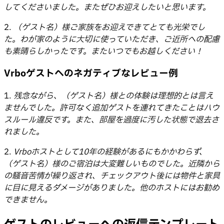
してくださいました。またぜひお迎えしたいと思います。
2.
（ゲスト名）様ご家族をお迎えできてとても光栄でし
た。わが家のように大切に使っていただき、ご近所への配慮
も素晴らしかったです。またいつでもお越しください！
Vrboゲストへのネガティブなレビュー例
1.
残念ながら、（ゲスト名）様との体験は理想的とは言え
ませんでした。許可なく追加ゲストを連れてきたことはハウ
スルール違反です。また、部屋を過度に汚した状態で退去さ
れました。
2.
Vrboホストとして10年の経験があるにもかかわらず、
（ゲスト名）様のご宿泊は大変難しいものでした。近隣から
の騒音苦情が繰り返され、チェックアウト後には物件と家具
に目に見えるダメージがありました。他のホストにはお勧め
できません。