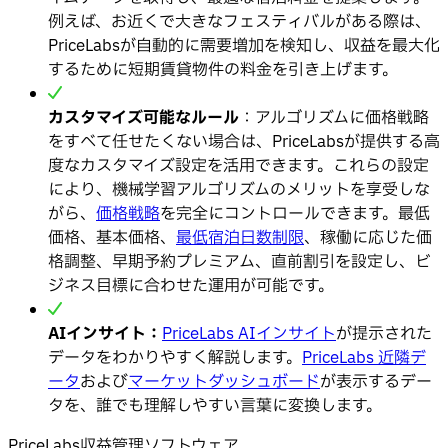
例えば、お近くで大きなフェスティバルがある際は、
PriceLabsが自動的に需要増加を検知し、収益を最大化
するために短期賃貸物件の料金を引き上げます。
カスタマイズ可能なルール
：アルゴリズムに価格戦略
をすべて任せたくない場合は、PriceLabsが提供する高
度なカスタマイズ設定を活用できます。これらの設定
により、機械学習アルゴリズムのメリットを享受しな
がら、
価格戦略
を完全にコントロールできます。最低
価格、基本価格、
最低宿泊日数制限
、稼働に応じた価
格調整、早期予約プレミアム、直前割引を設定し、ビ
ジネス目標に合わせた運用が可能です。
AIインサイト：
PriceLabs AIインサイト
が提示された
データをわかりやすく解説します。
PriceLabs 近隣デ
ータ
および
マーケットダッシュボード
が表示するデー
タを、誰でも理解しやすい言葉に変換します。
PriceLabs収益管理ソフトウェア