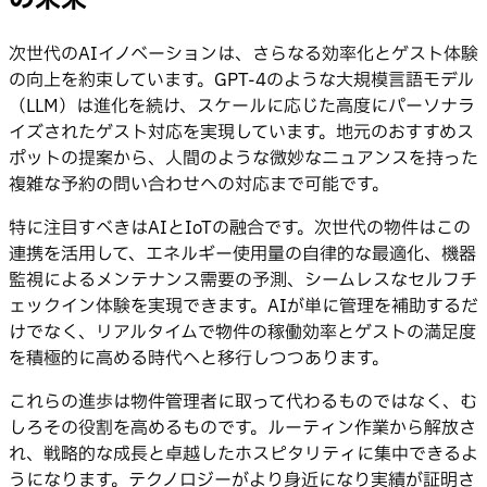
の未来
次世代のAIイノベーションは、さらなる効率化とゲスト体験
の向上を約束しています。GPT-4のような大規模言語モデル
（LLM）は進化を続け、スケールに応じた高度にパーソナラ
イズされたゲスト対応を実現しています。地元のおすすめス
ポットの提案から、人間のような微妙なニュアンスを持った
複雑な予約の問い合わせへの対応まで可能です。
特に注目すべきはAIとIoTの融合です。次世代の物件はこの
連携を活用して、エネルギー使用量の自律的な最適化、機器
監視によるメンテナンス需要の予測、シームレスなセルフチ
ェックイン体験を実現できます。AIが単に管理を補助するだ
けでなく、リアルタイムで物件の稼働効率とゲストの満足度
を積極的に高める時代へと移行しつつあります。
これらの進歩は物件管理者に取って代わるものではなく、む
しろその役割を高めるものです。ルーティン作業から解放さ
れ、戦略的な成長と卓越したホスピタリティに集中できるよ
うになります。テクノロジーがより身近になり実績が証明さ