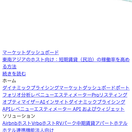
マーケットダッシュボード
東南アジアのホスト向け：短期賃貸（民泊）の稼働率を高め
る方法
続きを読む
ホーム
ダイナミックプライシング
マーケットダッシュボード
ポート
フォリオ分析
レベニューエスティメーターPro
リスティング
オプティマイザー
AIインサイト
ダイナミックプライシング
API
レベニューエスティメーター API およびウィジェット
ソリューション
Airbnbホスト
Vrboホスト
RVパーク
中期賃貸
アパートホテル
ホテル
連携機能
法人向け