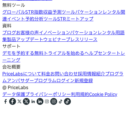
無料ツール
グローバルSTR指数
収益予測ツール
バケーションレンタル関
連イベント
予約分析ツール
STRミートアップ
資料
ブログ
お客様の声
イノベーション
バケーションレンタル用語
集
製品アップデートウェビナー
プレスリリース
サポート
デモを予約する
無料トライアルを始める
ヘルプセンター
トレ
ーニング
会社概要
PriceLabsについて
料金
お問い合わせ
採用情報
紹介プログラ
ム
アンバサダープログラム
ログイン
新規登録
@
PriceLabs
データ保護
プライバシーポリシー
利用規約
Cookie Policy