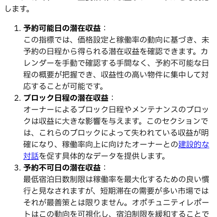
します。
予約可能日の潜在収益
：
この指標では、価格設定と稼働率の動向に基づき、未
予約の日程から得られる潜在収益を確認できます。カ
レンダーを手動で確認する手間なく、予約不可能な日
程の概要が把握でき、収益性の高い物件に集中して対
応することが可能です。
ブロック日程の潜在収益
：
オーナーによるブロック日程やメンテナンスのブロッ
クは収益に大きな影響を与えます。このセクションで
は、これらのブロックによって失われている収益が明
確になり、稼働率向上に向けたオーナーとの
建設的な
対話
を促す具体的なデータを提供します。
予約不可日の潜在収益
：
最低宿泊日数制限は稼働率を最大化するための良い慣
行と見なされますが、短期滞在の需要が多い市場では
それが最善策とは限りません。オポチュニティレポー
トはこの動向を可視化し、宿泊制限を緩和することで