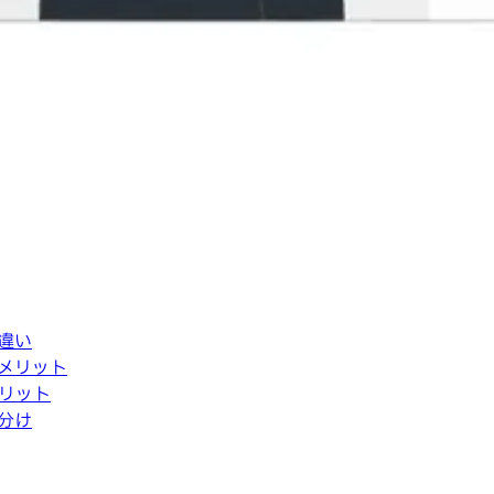
違い
メリット
リット
分け