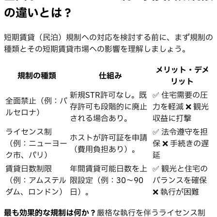
の違いとは？
短期賃貸（民泊）規制への対応を検討する前に、まず規制の
種類とその短期賃貸市場への影響を理解しましょう。
メリット・デメ
規制の種類
仕組み
リット
新規STR許可なし。既
✅ 住宅需要の圧
全面禁止（例：バ
存許可も段階的に廃止
力を軽減 ❌ 観光
ルセロナ）
される場合あり。
収益に打撃
ライセンス制
✅ 法令遵守を担
ホストが許可証を申請
（例：ニューヨー
保 ❌ 手続きの遅
（費用負担あり）。
ク市、パリ）
延
賃貸日数制限
年間賃貸可能日数を上
✅ 観光と住宅の
（例：アムステル
限設定（例：30〜90
バランスを確保
ダム、ロンドン）
日）。
❌ 執行が困難
最も効果的な規制は何か？
厳格な執行を伴うライセンス制