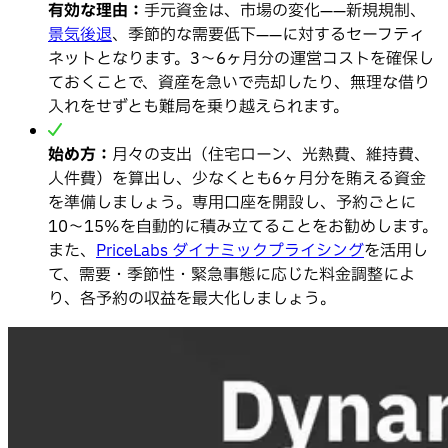
有効な理由：
手元資金は、市場の変化——新規規制、
景気後退
、季節的な需要低下——に対するセーフティ
ネットとなります。3〜6ヶ月分の運営コストを確保し
ておくことで、資産を急いで売却したり、無理な借り
入れをせずとも難局を乗り越えられます。
始め方：
月々の支出（住宅ローン、光熱費、維持費、
人件費）を算出し、少なくとも6ヶ月分を賄える資金
を準備しましょう。専用口座を開設し、予約ごとに
10〜15%を自動的に積み立てることをお勧めします。
また、
PriceLabs ダイナミックプライシング
を活用し
て、需要・季節性・緊急事態に応じた料金調整によ
り、各予約の収益を最大化しましょう。