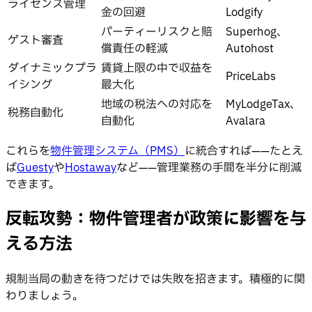
ライセンス管理
金の回避
Lodgify
パーティーリスクと賠
Superhog、
ゲスト審査
償責任の軽減
Autohost
ダイナミックプラ
賃貸上限の中で収益を
PriceLabs
イシング
最大化
地域の税法への対応を
MyLodgeTax、
税務自動化
自動化
Avalara
これらを
物件管理システム（PMS）
に統合すれば——たとえ
ば
Guesty
や
Hostaway
など——管理業務の手間を半分に削減
できます。
反転攻勢：物件管理者が政策に影響を与
える方法
規制当局の動きを待つだけでは失敗を招きます。積極的に関
わりましょう。