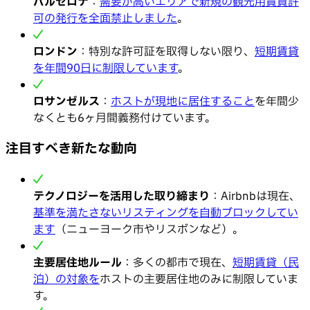
バルセロナ
：
需要が高いエリアで新規の観光用賃貸許
可の発行を全面禁止しました
。
ロンドン
：特別な許可証を取得しない限り、
短期賃貸
を年間90日に制限しています
。
ロサンゼルス
：
ホストが現地に居住すること
を年間少
なくとも6ヶ月間義務付けています。
注目すべき新たな動向
テクノロジーを活用した取り締まり
：Airbnbは現在、
基準を満たさないリスティングを自動ブロックしてい
ます
（ニューヨーク市やリスボンなど）。
主要居住地ルール
：多くの都市で現在、
短期賃貸（民
泊）の対象を
ホストの主要居住地のみに制限していま
す。