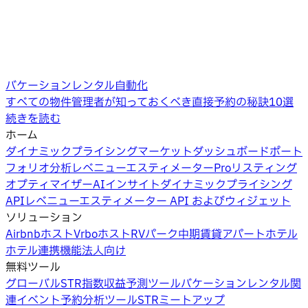
バケーションレンタル自動化
すべての物件管理者が知っておくべき直接予約の秘訣10選
続きを読む
ホーム
ダイナミックプライシング
マーケットダッシュボード
ポート
フォリオ分析
レベニューエスティメーターPro
リスティング
オプティマイザー
AIインサイト
ダイナミックプライシング
API
レベニューエスティメーター API およびウィジェット
ソリューション
Airbnbホスト
Vrboホスト
RVパーク
中期賃貸
アパートホテル
ホテル
連携機能
法人向け
無料ツール
グローバルSTR指数
収益予測ツール
バケーションレンタル関
連イベント
予約分析ツール
STRミートアップ