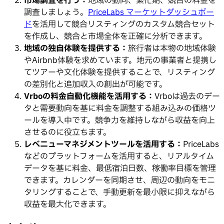
市場調査を行う：
地域の動向、繁忙期、競合の料金を
調査しましょう。
PriceLabs マーケットダッシュボー
ド
を活用して競合リスティングのカスタム競合セット
を作成し、競合と市場全体を正確に分析できます。
地域の独自体験を提供する：
旅行者は本物の地域体験
やAirbnb体験を求めています。地元の事業者と提携し
てツアーや文化体験を提供することで、リスティング
の差別化と追加収入の創出が可能です。
Vrboの料金自動化機能を活用する：
Vrboは過去のデー
タと需要動向を基に料金を調整する組み込みの価格ツ
ールを導入中です。競争力を維持しながら収益を向上
させるのに役立ちます。
レベニューマネジメントツールを活用する：
PriceLabs
などのプラットフォームを活用すると、リアルタイム
データを基に料金、最低宿泊日数、稼働率目標を管理
できます。カレンダーを同期させ、周辺の動向をモニ
タリングすることで、手動更新を最小限に抑えながら
収益を最大化できます。