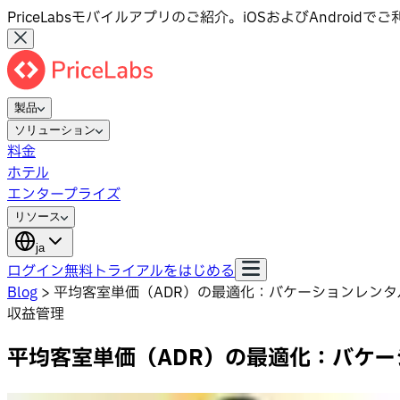
PriceLabsモバイルアプリのご紹介。iOSおよびAndroid
製品
ソリューション
料金
ホテル
エンタープライズ
リソース
ja
ログイン
無料トライアルをはじめる
Blog
>
平均客室単価（ADR）の最適化：バケーションレンタ
収益管理
平均客室単価（ADR）の最適化：バケー