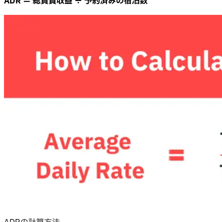
ADR ＝ 総賃貸収益 ÷ 予約済みの宿泊数