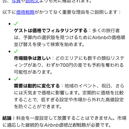
合、
写真
や
説明文
よりも先に確認されます。
以下に
価格戦略
がかつてなく重要な理由をご説明します：
ゲストは価格でフィルタリングする
：多くの旅行者
は、予算内の選択肢を見つけるためにAirbnbの価格順
並び替えを使って検索を始めます。
市場競争は激しい
：どのエリアにも数千の類似リステ
ィングがあり、わずか700円の差でも予約を奪われる
可能性があります。
需要は動的に変化する
：地域のイベント、祝日、さら
には天気まで価格に影響します。定期的に価格を比較
することで、低すぎる設定や市場から外れた高値設定
を防ぐことができます。
結論：
料金を一度設定して放置することはできません。市場
に適応した継続的な
Airbnb価格比較
戦略が必要です。