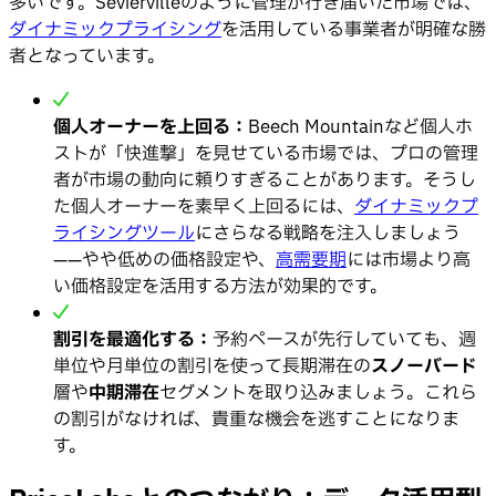
多いです。Seviervilleのように管理が行き届いた市場では、
ダイナミックプライシング
を活用している事業者が明確な勝
者となっています。
個人オーナーを上回る：
Beech Mountainなど個人ホ
ストが「快進撃」を見せている市場では、プロの管理
者が市場の動向に頼りすぎることがあります。そうし
た個人オーナーを素早く上回るには、
ダイナミックプ
ライシングツール
にさらなる戦略を注入しましょう
——やや低めの価格設定や、
高需要期
には市場より高
い価格設定を活用する方法が効果的です。
割引を最適化する：
予約ペースが先行していても、週
単位や月単位の割引を使って長期滞在の
スノーバード
層や
中期滞在
セグメントを取り込みましょう。これら
の割引がなければ、貴重な機会を逃すことになりま
す。