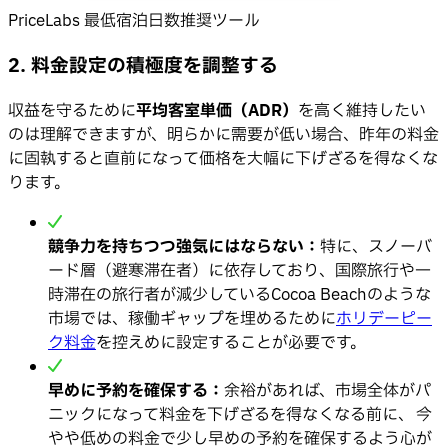
PriceLabs 最低宿泊日数推奨ツール
2. 料金設定の積極度を調整する
収益を守るために
平均客室単価（ADR）
を高く維持したい
のは理解できますが、明らかに需要が低い場合、昨年の料金
に固執すると直前になって価格を大幅に下げざるを得なくな
ります。
競争力を持ちつつ強気にはならない：
特に、スノーバ
ード層（避寒滞在者）に依存しており、国際旅行や一
時滞在の旅行者が減少しているCocoa Beachのような
市場では、稼働ギャップを埋めるために
ホリデーピー
ク料金
を控えめに設定することが必要です。
早めに予約を確保する：
余裕があれば、市場全体がパ
ニックになって料金を下げざるを得なくなる前に、
今
やや低めの料金で少し早めの予約を確保するよう心が