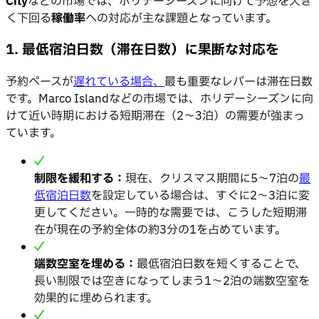
City
などの市場では、ホリデーシーズンに向けて予想を大き
く下回る
稼働率
への対応が主な課題となっています。
1. 最低宿泊日数（滞在日数）に果断な対応を
予約ペースが
遅れている場合、
最も重要なレバーは滞在日数
です。Marco Islandなどの市場では、ホリデーシーズンに向
けて近い時期における短期滞在（2〜3泊）の需要が強まっ
ています。
制限を緩和する：
現在、クリスマス期間に5〜7泊の
最
低宿泊日数
を設定している場合は、すぐに2〜3泊に変
更してください。一時的な需要では、こうした短期滞
在が現在の予約全体の約3分の1を占めています。
端数空室を埋める：
最低宿泊日数を短くすることで、
長い制限では空きになってしまう1〜2泊の端数空室を
効果的に埋められます。