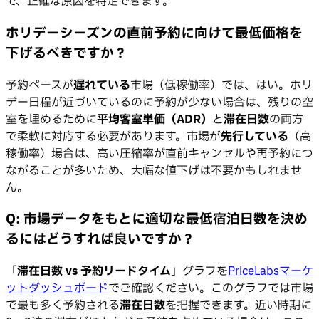
で、正確な原因を特定できます。
ホリデーシーズンの直前予約に向けて最低価格を
下げるべきですか？
予約ペースが
遅れている
市場（低稼働率）では、はい。ホリ
デー日程が近づいているのに予約が少ない場合は、残りの空
室を埋めるために
平均客室単価（ADR）
と
滞在日数
の両方
で柔軟に対応する必要があります。市場が
先行している
（高
稼働率）場合は、高い圧縮率が直前キャンセルや再予約につ
ながることが多いため、大幅な値下げは不要かもしれませ
ん。
Q: 市場データをもとに適切な最低宿泊日数を決め
るにはどうすれば良いですか？
「
滞在日数 vs 予約リードタイム
」グラフを
PriceLabsマーケ
ットダッシュボード
でご確認ください。このグラフでは市場
で最も多く予約される
滞在日数
を把握できます。近い時期に