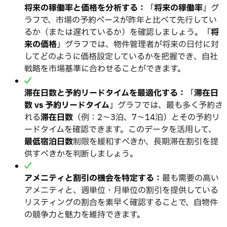
将来の稼働率と価格を分析する：
「
将来の稼働率
」グ
ラフで、市場の予約ペースが昨年と比べて先行してい
るか（または遅れているか）を確認しましょう。「
将
来の価格
」グラフでは、物件管理者が将来の日付に対
してどのように価格設定しているかを把握でき、自社
戦略を市場基準に合わせることができます。
滞在日数と予約リードタイムを最適化する：
「
滞在日
数 vs 予約リードタイム
」グラフでは、最も多く予約さ
れる
滞在日数
（例：2〜3泊、7〜14泊）とその予約リ
ードタイムを確認できます。このデータを活用して、
最低宿泊日数
制限を緩和すべきか、長期滞在割引を提
供すべきかを判断しましょう。
アメニティと割引の機会を特定する：
最も需要の高い
アメニティと、週単位・月単位の割引を提供している
リスティングの割合を素早く確認することで、自物件
の競争力と魅力を維持できます。