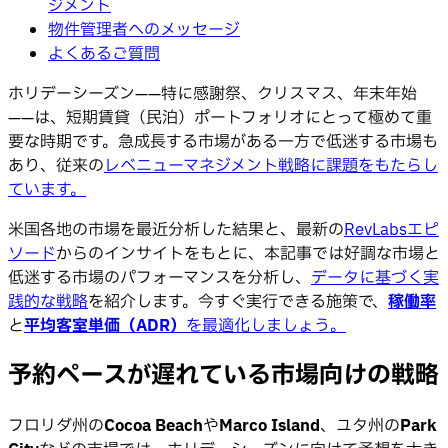
ジメント
物件管理者へのメッセージ
よくあるご質問
ホリデーシーズン——特に感謝祭、クリスマス、年末年始
——は、短期賃貸（民泊）ポートフォリオにとって極めて重
要な時期です。急成長する市場がある一方で低迷する市場も
あり、従来の
レベニューマネジメント戦略に課題をもたらし
ています。
米国各地の市場を最近分析した結果と、最新の
RevLabsエピ
ソード
からのインサイトをもとに、本記事では好調な市場と
低迷する市場のパフォーマンスを分析し、
データに基づく実
践的な戦略
を紹介します。今すぐ実行できる施策で、
稼働率
と
平均客室単価（ADR）
を最適化しましょう。
予約ペースが遅れている市場向けの戦略
フロリダ州の
Cocoa Beach
や
Marco Island
、ユタ州の
Park