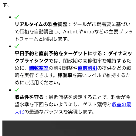
す。
リアルタイムの料金調整：
ツールが市場需要に基づい
て価格を自動調整し、AirbnbやVrboなどの主要プラッ
トフォームと同期します。
平日予約と直前予約をターゲットにする：
ダイナミッ
クプライシング
では、閑散期の高稼働率を維持するた
めに、
端数空室
の割引調整や
直前割引
の提供などの戦
略を実行できます。
稼働率
を高いレベルで維持するた
めにご活用ください。
収益性を守る：
最低価格を設定することで、料金が希
望水準を下回らないようにし、ゲスト獲得と
収益の最
大化
の最適なバランスを実現します。