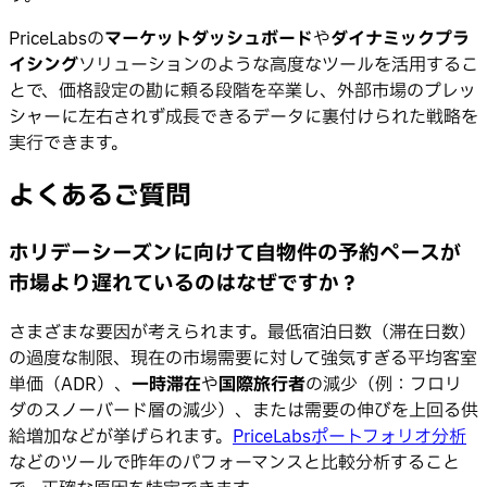
PriceLabsの
マーケットダッシュボード
や
ダイナミックプラ
イシング
ソリューションのような高度なツールを活用するこ
とで、価格設定の勘に頼る段階を卒業し、外部市場のプレッ
シャーに左右されず成長できるデータに裏付けられた戦略を
実行できます。
よくあるご質問
ホリデーシーズンに向けて自物件の予約ペースが
市場より遅れているのはなぜですか？
さまざまな要因が考えられます。最低宿泊日数（滞在日数）
の過度な制限、現在の市場需要に対して強気すぎる平均客室
単価（ADR）、
一時滞在
や
国際旅行者
の減少（例：フロリ
ダのスノーバード層の減少）、または需要の伸びを上回る供
給増加などが挙げられます。
PriceLabsポートフォリオ分析
などのツールで昨年のパフォーマンスと比較分析すること