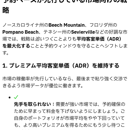
予約ペースが先行している市場向けの戦
略
ノースカロライナ州の
Beech Mountain
、フロリダ州の
Pompano Beach
、テネシー州の
Sevierville
などの好調な市
場では、戦略は
追いつく
ことよりも
平均客室単価（ADR）
を最大化する
ことと予約ウィンドウを守ることへシフトしま
す。
1. プレミアム平均客室単価（ADR）を維持する
市場の稼働率が先行しているなら、最後まで粘り強く交渉で
きるよう市場データが優位に働きます。
先手を取られない：
需要が強い市場では、予約確保の
ために早まって料金を下げないようにしましょう。ご
自身のポートフォリオが市場平均をやや下回っていて
も、より高いプレミアムを得るためにもう少し待つこ