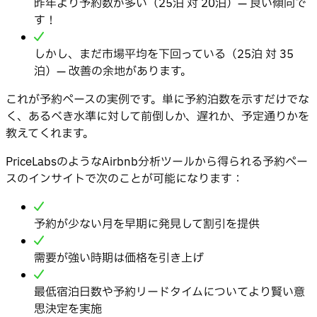
昨年より予約数が多い（25泊 対 20泊）— 良い傾向で
す！
しかし、まだ市場平均を下回っている（25泊 対 35
泊）— 改善の余地があります。
これが予約ペースの実例です。単に予約泊数を示すだけでな
く、あるべき水準に対して前倒しか、遅れか、予定通りかを
教えてくれます。
PriceLabsのようなAirbnb分析ツールから得られる予約ペー
スのインサイトで次のことが可能になります：
予約が少ない月を早期に発見して割引を提供
需要が強い時期は価格を引き上げ
最低宿泊日数や予約リードタイムについてより賢い意
思決定を実施