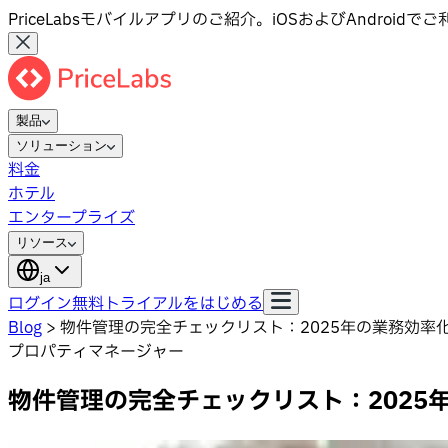
PriceLabsモバイルアプリのご紹介。iOSおよびAndroid
製品
ソリューション
料金
ホテル
エンタープライズ
リソース
ja
ログイン
無料トライアルをはじめる
Blog
>
物件管理の完全チェックリスト：2025年の業務効率
プロパティマネージャー
物件管理の完全チェックリスト：2025