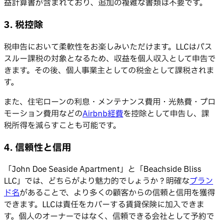
益計算書が含まれており、追加の複雑な書類は不要です。
3. 税控除
税申告において柔軟性をお楽しみいただけます。LLCはパス
スルー課税の対象となるため、収益を個人収入として申告で
きます。その後、個人事業主としての税金として課税されま
す。
また、住宅ローンの利息・メンテナンス費用・光熱費・プロ
モーション費用などの
Airbnb経費
を控除として申告し、課
税所得を減らすことも可能です。
4. 信頼性と信用
「John Doe Seaside Apartment」と「Beachside Bliss
LLC」では、どちらがより魅力的でしょうか？明確な
ブラン
ド名
があることで、より多くの顧客からの信頼と信用を獲得
できます。LLCは責任をカバーする賃貸保険に加入できま
す。個人のオーナーではなく、信頼できる会社として予約で