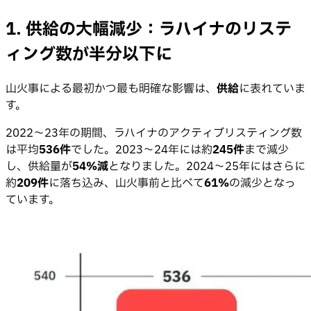
1. 供給の大幅減少：ラハイナのリステ
ィング数が半分以下に
山火事による最初かつ最も明確な影響は、
供給
に表れていま
す。
2022〜23年の期間、ラハイナのアクティブリスティング数
は平均
536件
でした。2023〜24年には約
245件
まで減少
し、供給量が
54%減
となりました。2024〜25年にはさらに
約
209件
に落ち込み、山火事前と比べて
61%
の減少となっ
ています。