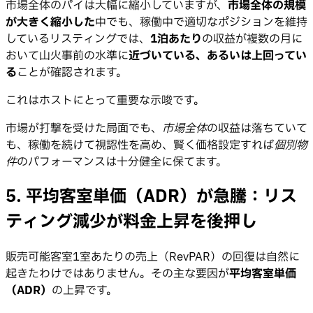
市場全体のパイは大幅に縮小していますが、
市場全体の規模
が大きく縮小した
中でも、稼働中で適切なポジションを維持
しているリスティングでは、
1泊あたり
の収益が複数の月に
おいて山火事前の水準に
近づいている、あるいは上回ってい
る
ことが確認されます。
これはホストにとって重要な示唆です。
市場が打撃を受けた局面でも、
市場全体
の収益は落ちていて
も、稼働を続けて視認性を高め、賢く価格設定すれば
個別物
件
のパフォーマンスは十分健全に保てます。
5. 平均客室単価（ADR）が急騰：リス
ティング減少が料金上昇を後押し
販売可能客室1室あたりの売上（RevPAR）の回復は自然に
起きたわけではありません。その主な要因が
平均客室単価
（ADR）
の上昇です。