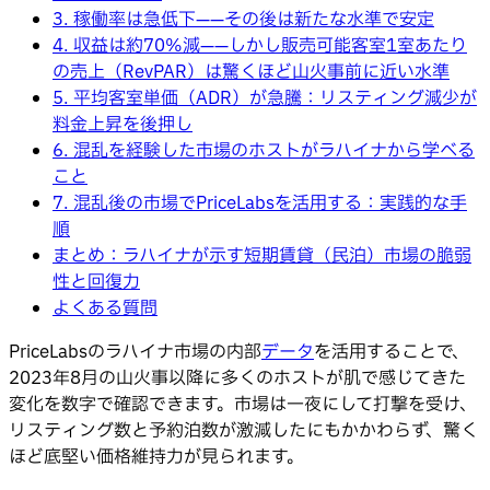
3. 稼働率は急低下——その後は新たな水準で安定
4. 収益は約70%減——しかし販売可能客室1室あたり
の売上（RevPAR）は驚くほど山火事前に近い水準
5. 平均客室単価（ADR）が急騰：リスティング減少が
料金上昇を後押し
6. 混乱を経験した市場のホストがラハイナから学べる
こと
7. 混乱後の市場でPriceLabsを活用する：実践的な手
順
まとめ：ラハイナが示す短期賃貸（民泊）市場の脆弱
性と回復力
よくある質問
PriceLabsのラハイナ市場の内部
データ
を活用することで、
2023年8月の山火事以降に多くのホストが肌で感じてきた
変化を数字で確認できます。市場は一夜にして打撃を受け、
リスティング数と予約泊数が激減したにもかかわらず、驚く
ほど底堅い価格維持力が見られます。