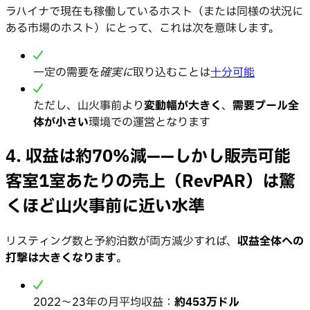
ラハイナで現在も稼働しているホスト（または同様の状況に
ある市場のホスト）にとって、これは次を意味します。
一定の需要を
確実に
取り込むことは
十分可能
ただし、山火事前より
変動幅が大きく
、
需要プール全
体が小さい
環境での運営となります
4. 収益は約70%減——しかし販売可能
客室1室あたりの売上（RevPAR）は驚
くほど山火事前に近い水準
リスティング数と予約泊数が両方減少すれば、
収益全体への
打撃は大きくなります
。
2022〜23年の月平均収益：
約453万ドル