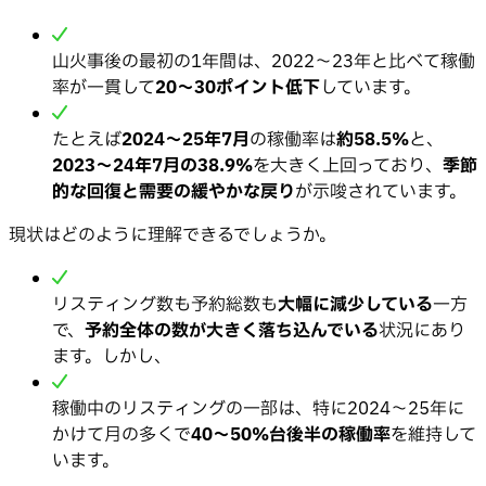
山火事後の最初の1年間は、2022〜23年と比べて稼働
率が一貫して
20〜30ポイント低下
しています。
たとえば
2024〜25年7月
の稼働率は
約58.5%
と、
2023〜24年7月の38.9%
を大きく上回っており、
季節
的な回復と需要の緩やかな戻り
が示唆されています。
現状はどのように理解できるでしょうか。
リスティング数も予約総数も
大幅に減少している
一方
で、
予約全体の数が大きく落ち込んでいる
状況にあり
ます。しかし、
稼働中のリスティングの一部は、特に2024〜25年に
かけて月の多くで
40〜50%台後半の稼働率
を維持して
います。