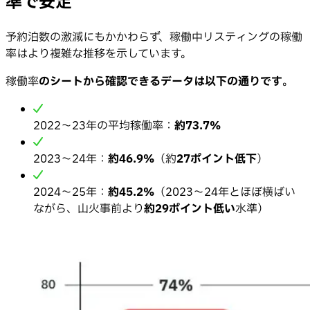
準で安定
予約泊数の激減にもかかわらず、稼働中リスティングの稼働
率はより複雑な推移を示しています。
稼働率
のシートから確認できるデータは以下の通りです
。
2022〜23年の平均稼働率：
約73.7%
2023〜24年：
約46.9%
（約
27ポイント低下
）
2024〜25年：
約45.2%
（2023〜24年とほぼ横ばい
ながら、山火事前より
約29ポイント低い
水準）