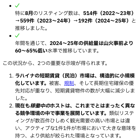
特に
8月
のリスティング数は、
514件（2022〜23年）
→
559件（2023〜24年）
→
192件（2024〜25年）
と
推移しました。
年間を通じて、
2024〜25年の供給量は山火事前より
60〜65%低い
水準で推移しています。
この状況から、2つの重要な示唆が得られます。
ラハイナの短期賃貸（民泊）市場は、構造的に小規模
化しています。
被害、
規制
、そして長期住宅確保の優
先対応が重なり、短期賃貸物件の数が大幅に減少しま
した。
現在も
稼働中の
ホストは、これまでとはまったく異な
る競争環境の中で事業を展開しています。
類似リステ
ィングが数百件ひしめく観光需要の高い市場とは違
い、アクティブな1件1件が市場において大きな意味を
持つ、より供給が絞られた環境となっています。