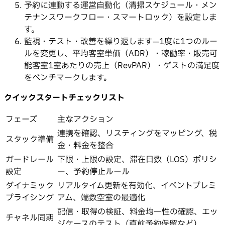
予約に連動する運営自動化（清掃スケジュール・メン
テナンスワークフロー・スマートロック）を設定しま
す。
監視・テスト・改善を繰り返します—1度に1つのルー
ルを変更し、平均客室単価（ADR）・稼働率・販売可
能客室1室あたりの売上（RevPAR）・ゲストの満足度
をベンチマークします。
クイックスタートチェックリスト
フェーズ
主なアクション
連携を確認、リスティングをマッピング、税
スタック準備
金・料金を整合
ガードレール
下限・上限の設定、滞在日数（LOS）ポリシ
設定
ー、予約停止ルール
ダイナミック
リアルタイム更新を有効化、イベントプレミ
プライシング
アム、端数空室の最適化
配信・取得の検証、料金均一性の確認、エッ
チャネル同期
ジケースのテスト（直前予約保留など）