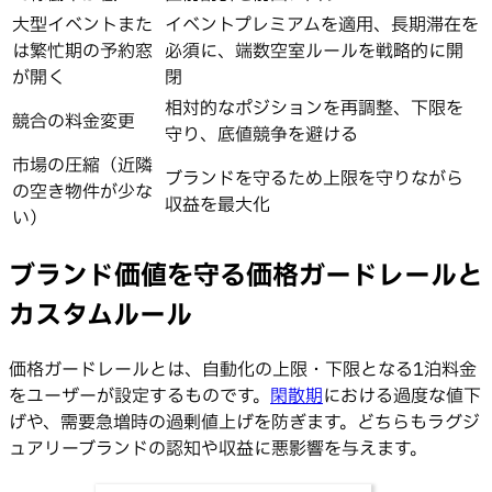
大型イベントまた
イベントプレミアムを適用、長期滞在を
は繁忙期の予約窓
必須に、端数空室ルールを戦略的に開
が開く
閉
相対的なポジションを再調整、下限を
競合の料金変更
守り、底値競争を避ける
市場の圧縮（近隣
ブランドを守るため上限を守りながら
の空き物件が少な
収益を最大化
い）
ブランド価値を守る価格ガードレールと
カスタムルール
価格ガードレールとは、自動化の上限・下限となる1泊料金
をユーザーが設定するものです。
閑散期
における過度な値下
げや、需要急増時の過剰値上げを防ぎます。どちらもラグジ
ュアリーブランドの認知や収益に悪影響を与えます。