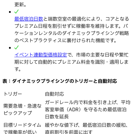
更新。
最低宿泊日数
と端数空室の最適化により、コアとなる
プレミアム日程を割引せずに稼働率を維持します。バ
ケーションレンタルのダイナミックプライシング戦略
のベストプラクティスに裏付けられた機能です。
イベント連動型価格設定
で、市場の主要な日程や繁忙
期に対して自動的にプレミアム料金を識別・適用しま
す。
表：ダイナミックプライシングのトリガーと自動対応
トリガー
自動対応
ガードレール内で料金を引き上げ、平均
需要急増・急速な
客室単価（ADR）を守るため最低宿泊
ピックアップ
日数を延長
目標リードタイム
緩やかな値下げ、最低宿泊日数の緩和、
で稼働率が低い
直前割引を前面に出す