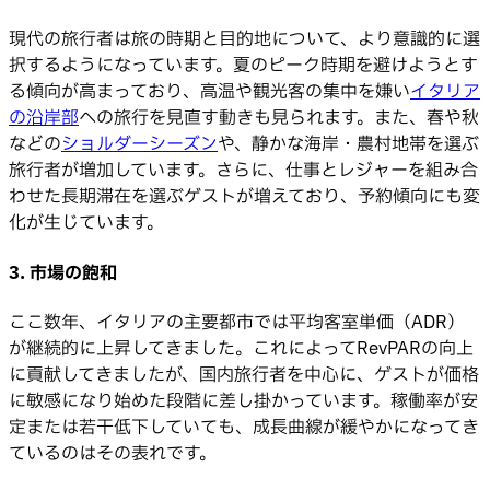
現代の旅行者は旅の時期と目的地について、より意識的に選
択するようになっています。夏のピーク時期を避けようとす
る傾向が高まっており、高温や観光客の集中を嫌い
イタリア
の沿岸部
への旅行を見直す動きも見られます。また、春や秋
などの
ショルダーシーズン
や、静かな海岸・農村地帯を選ぶ
旅行者が増加しています。さらに、仕事とレジャーを組み合
わせた長期滞在を選ぶゲストが増えており、予約傾向にも変
化が生じています。
3. 市場の飽和
ここ数年、イタリアの主要都市では平均客室単価（ADR）
が継続的に上昇してきました。これによってRevPARの向上
に貢献してきましたが、国内旅行者を中心に、ゲストが価格
に敏感になり始めた段階に差し掛かっています。稼働率が安
定または若干低下していても、成長曲線が緩やかになってき
ているのはその表れです。