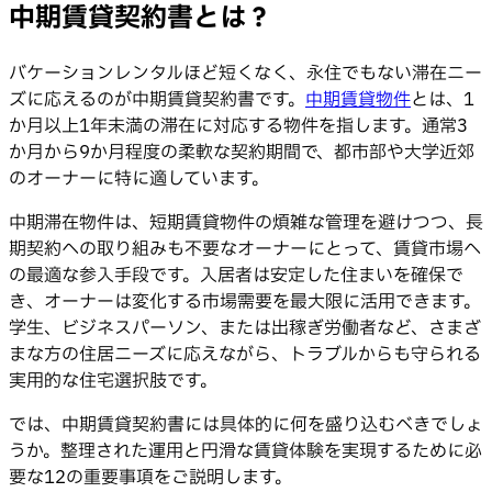
中期賃貸契約書とは？
バケーションレンタルほど短くなく、永住でもない滞在ニー
ズに応えるのが中期賃貸契約書です。
中期
賃貸物件
とは、1
か月以上1年未満の滞在に対応する物件を指します。通常3
か月から9か月程度の柔軟な契約期間で、都市部や大学近郊
のオーナーに特に適しています。
中期滞在物件は、短期賃貸物件の煩雑な管理を避けつつ、長
期契約への取り組みも不要なオーナーにとって、賃貸市場へ
の最適な参入手段です。入居者は安定した住まいを確保で
き、オーナーは変化する市場需要を最大限に活用できます。
学生、ビジネスパーソン、または出稼ぎ労働者など、さまざ
まな方の住居ニーズに応えながら、トラブルからも守られる
実用的な住宅選択肢です。
では、中期賃貸契約書には具体的に何を盛り込むべきでしょ
うか。整理された運用と円滑な賃貸体験を実現するために必
要な12の重要事項をご説明します。