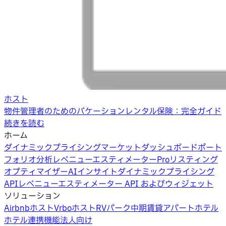
ホスト
物件管理者のためのバケーションレンタル保険：完全ガイド
続きを読む
ホーム
ダイナミックプライシング
マーケットダッシュボード
ポート
フォリオ分析
レベニューエスティメーターPro
リスティング
オプティマイザー
AIインサイト
ダイナミックプライシング
API
レベニューエスティメーター API およびウィジェット
ソリューション
Airbnbホスト
Vrboホスト
RVパーク
中期賃貸
アパートホテル
ホテル
連携機能
法人向け