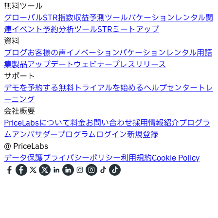
無料ツール
グローバルSTR指数
収益予測ツール
バケーションレンタル関
連イベント
予約分析ツール
STRミートアップ
資料
ブログ
お客様の声
イノベーション
バケーションレンタル用語
集
製品アップデートウェビナー
プレスリリース
サポート
デモを予約する
無料トライアルを始める
ヘルプセンター
トレ
ーニング
会社概要
PriceLabsについて
料金
お問い合わせ
採用情報
紹介プログラ
ム
アンバサダープログラム
ログイン
新規登録
@
PriceLabs
データ保護
プライバシーポリシー
利用規約
Cookie Policy