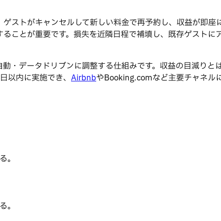
、ゲストがキャンセルして新しい料金で再予約し、収益が即座
することが重要です。損失を近隣日程で補填し、既存ゲストに
。
自動・データドリブンに調整する仕組みです。収益の目減りと
数日以内に実施でき、
Airbnb
やBooking.comなど主要チャネ
る。
る。