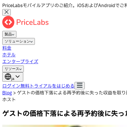
PriceLabsモバイルアプリのご紹介。iOSおよびAndroid
製品
ソリューション
料金
ホテル
エンタープライズ
リソース
ja
ログイン
無料トライアルをはじめる
Blog
>
ゲストの価格下落による再予約後に失った収益を取り
ホスト
ゲストの価格下落による再予約後に失っ