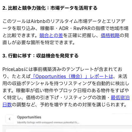
2. 比較と競争力強化：市場データを活用する
このツールはAirbnbのリアルタイム市場データとエリアデ
ータを取り込み、稼働率・ADR・RevPARの指標で地域市場
と比較できます。
競合との差
を正確に把握し、
価格戦略
の見
直しが必要な箇所を特定できます。
3. 行動に移す：収益機会を発見する
PriceLabsには事前構築済みのテンプレートが含まれてお
り、たとえば
「Opportunities（機会）」レポートは
、未活
用の収益ポテンシャルを持つリスティングを自動的に検出し
ます。稼働率が低い物件やブロック日程のある物件をすばや
く特定し、価格の引き下げ・リスティングの改善・
最低宿泊
日数
の調整など、予約を増やすための対策を講じられます。