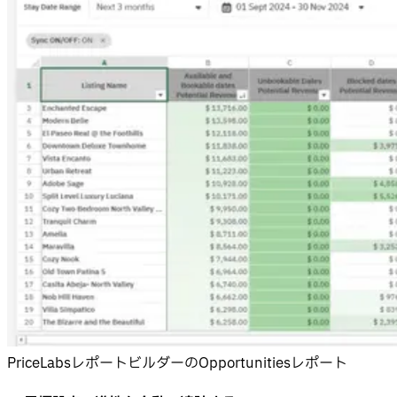
PriceLabsレポートビルダーのOpportunitiesレポート