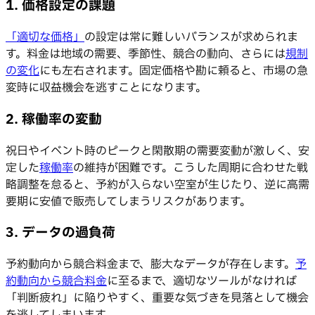
1. 価格設定の課題
「適切な価格」
の設定は常に難しいバランスが求められま
す。料金は地域の需要、季節性、競合の動向、さらには
規制
の変化
にも左右されます。固定価格や勘に頼ると、市場の急
変時に収益機会を逃すことになります。
2. 稼働率の変動
祝日やイベント時のピークと閑散期の需要変動が激しく、安
定した
稼働率
の維持が困難です。こうした周期に合わせた戦
略調整を怠ると、予約が入らない空室が生じたり、逆に高需
要期に安値で販売してしまうリスクがあります。
3. データの過負荷
予約動向から競合料金まで、膨大なデータが存在します。
予
約動向から競合料金
に至るまで、適切なツールがなければ
「判断疲れ」に陥りやすく、重要な気づきを見落として機会