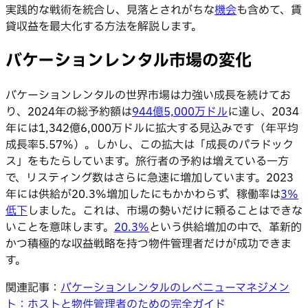
実践的な戦術を統合し、見落とされがちな
機会
も含めて、賃
貸収益を最大化する方法を解説します。
バケーションレンタル市場の変化
バケーションレンタルの世界市場は力強い成長を続けてお
り、2024年の総予約額は
944億5,000万ドル
に達し、2034
年には1,342億6,000万ドルに拡大する見込みです（年平均
成長率5.57%）。しかし、この拡大は「成長のパラドック
ス」をもたらしています。旅行者の予約は増えている一方
で、リスティング数はさらに急速に増加しています。2023
年には供給が20.3%増加したにもかかわらず、稼働率は
3%
低下
しました。これは、市場の勢いだけに頼ることはできな
いことを意味します。
20.3%
という供給増加の中で、革新的
かつ積極的な収益戦略を持つ物件管理者だけが成功できま
す。
関連記事：
バケーションレンタルのレベニューマネジメン
ト：ホストと物件管理者のための完全ガイド