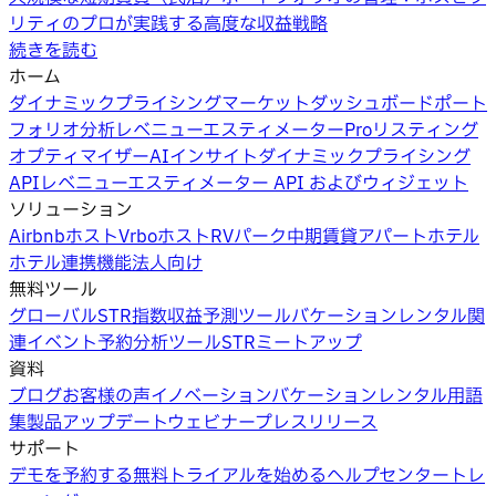
リティのプロが実践する高度な収益戦略
続きを読む
ホーム
ダイナミックプライシング
マーケットダッシュボード
ポート
フォリオ分析
レベニューエスティメーターPro
リスティング
オプティマイザー
AIインサイト
ダイナミックプライシング
API
レベニューエスティメーター API およびウィジェット
ソリューション
Airbnbホスト
Vrboホスト
RVパーク
中期賃貸
アパートホテル
ホテル
連携機能
法人向け
無料ツール
グローバルSTR指数
収益予測ツール
バケーションレンタル関
連イベント
予約分析ツール
STRミートアップ
資料
ブログ
お客様の声
イノベーション
バケーションレンタル用語
集
製品アップデートウェビナー
プレスリリース
サポート
デモを予約する
無料トライアルを始める
ヘルプセンター
トレ