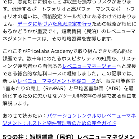
では、感覚だけに頼ることは収益を損なうリスクがありま
す。低迷するポートフォリオと高パフォーマンスなポートフ
ォリオの違いは、価格設定ツールだけにあるわけではありま
せん。
データに基づいた意思決定を行う
ための戦略が根底に
あるかどうかが重要です。短期賃貸（民泊）のレベニューマ
ネジメントコースは、その戦略習得を支援します。
これこそがPriceLabs Academyで取り組んできた核心的な
課題です。数十年にわたるホスピタリティの知見を、リステ
ィング運営者から自信ある
レベニューマネージャー
へと成長
できる総合的な無料コースに凝縮しました。この記事では、
新しい
レベニューマネジメント基礎コース
が、販売可能客室
1室あたりの売上（RevPAR）と平均客室単価（ADR）を最
適化するために欠かせないツール非依存の基盤である理由を
解説します。
あわせて読みたい：
バケーションレンタルのレベニューマネ
ジメント：ホストと物件管理者のための完全ガイド
5つの柱：短期賃貸（民泊）レベニューマネジメン