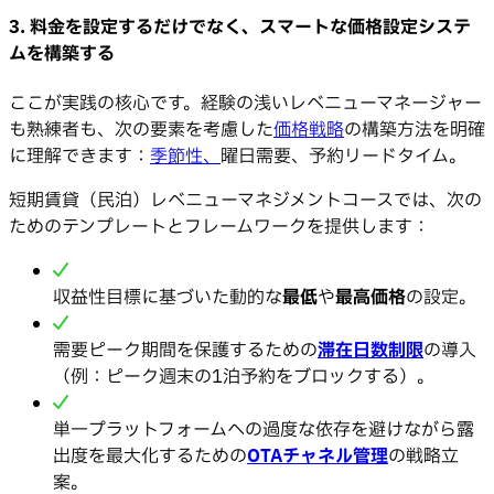
3. 料金を設定するだけでなく、スマートな価格設定システ
ムを構築する
ここが実践の核心です。経験の浅いレベニューマネージャー
も熟練者も、次の要素を考慮した
価格戦略
の構築方法を明確
に理解できます：
季節
性
、
曜日需要、予約リードタイム。
短期賃貸（民泊）レベニューマネジメントコースでは、次の
ためのテンプレートとフレームワークを提供します：
収益性目標に基づいた動的な
最低
や
最高価格
の設定。
需要ピーク期間を保護するための
滞在日数制限
の導入
（例：ピーク週末の1泊予約をブロックする）。
単一プラットフォームへの過度な依存を避けながら露
出度を最大化するための
OTAチャネル管理
の戦略立
案。