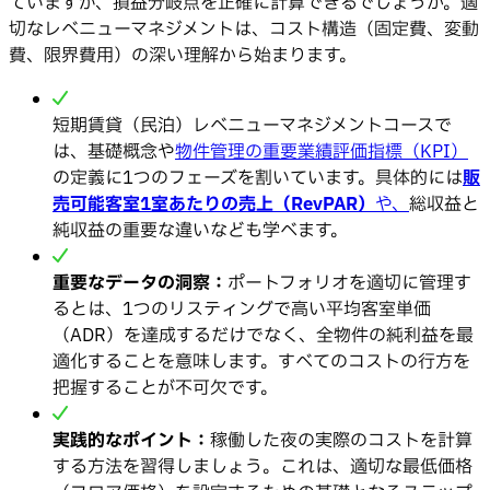
ていますが、損益分岐点を正確に計算できるでしょうか。適
切なレベニューマネジメントは、コスト構造（固定費、変動
費、限界費用）の深い理解から始まります。
短期賃貸（民泊）レベニューマネジメントコースで
は、基礎概念や
物件管理の重要業績評価指標（KPI）
の定義に1つのフェーズを割いています。具体的には
販
売可能客室1室あたりの売上（RevPAR）
や、
総収益と
純収益の重要な違いなども学べます。
重要なデータの洞察：
ポートフォリオを適切に管理す
るとは、1つのリスティングで高い平均客室単価
（ADR）を達成するだけでなく、全物件の純利益を最
適化することを意味します。すべてのコストの行方を
把握することが不可欠です。
実践的なポイント：
稼働した夜の実際のコストを計算
する方法を習得しましょう。これは、適切な最低価格