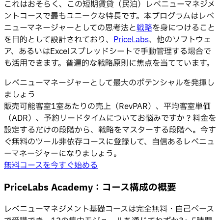
これはおそらく、この短期賃貸（民泊）レベニューマネジメ
ントコースで最もユニークな特長です。本プログラムはレベ
ニューマネージャーとしての思考法と
戦略
を身につけること
を目的として設計されており、
PriceLabs
、他のソフトウェ
ア、あるいはExcelスプレッドシートで手動管理する場合で
も活用できます。普遍的な戦略原則に焦点を当てています。
レベニューマネージャーとして最大のポテンシャルを発揮し
ましょう
販売可能客室1室あたりの売上（RevPAR）、平均客室単価
（ADR）、予約リードタイムについてお悩みですか？料金を
設定するだけの段階から、戦略をマスターする段階へ。今す
ぐ無料のツール非依存コースに登録して、自信あるレベニュ
ーマネージャーになりましょう。
無料コースを今すぐ始める
PriceLabs Academy：コース構成の概要
レベニューマネジメント基礎コースは完全無料・自己ペース