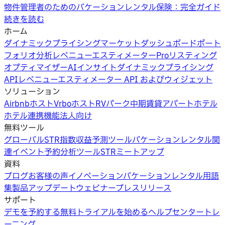
物件管理者のためのバケーションレンタル保険：完全ガイド
続きを読む
ホーム
ダイナミックプライシング
マーケットダッシュボード
ポート
フォリオ分析
レベニューエスティメーターPro
リスティング
オプティマイザー
AIインサイト
ダイナミックプライシング
API
レベニューエスティメーター API およびウィジェット
ソリューション
Airbnbホスト
Vrboホスト
RVパーク
中期賃貸
アパートホテル
ホテル
連携機能
法人向け
無料ツール
グローバルSTR指数
収益予測ツール
バケーションレンタル関
連イベント
予約分析ツール
STRミートアップ
資料
ブログ
お客様の声
イノベーション
バケーションレンタル用語
集
製品アップデートウェビナー
プレスリリース
サポート
デモを予約する
無料トライアルを始める
ヘルプセンター
トレ
ーニング