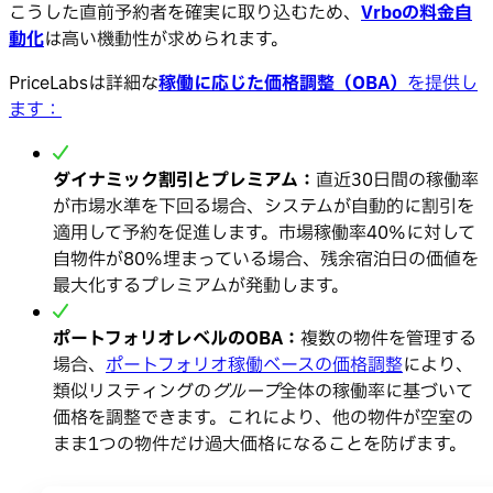
こうした直前予約者を確実に取り込むため、
Vrboの料金自
動化
は高い機動性が求められます。
PriceLabsは詳細な
稼働に応じた価格調整（OBA）
を提供し
ます：
ダイナミック割引とプレミアム：
直近30日間の稼働率
が市場水準を下回る場合、システムが自動的に割引を
適用して予約を促進します。市場稼働率40%に対して
自物件が80%埋まっている場合、残余宿泊日の価値を
最大化するプレミアムが発動します。
ポートフォリオレベルのOBA：
複数の物件を管理する
場合、
ポートフォリオ稼働ベースの価格調整
により、
類似リスティングの
グループ
全体の稼働率に基づいて
価格を調整できます。これにより、他の物件が空室の
まま1つの物件だけ過大価格になることを防げます。