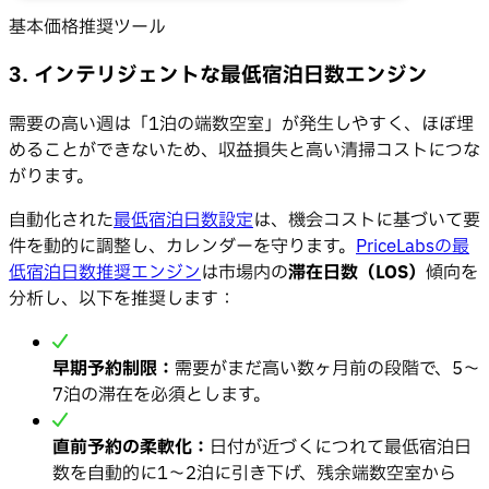
基本価格推奨ツール
3. インテリジェントな最低宿泊日数エンジン
需要の高い週は「1泊の端数空室」が発生しやすく、ほぼ埋
めることができないため、収益損失と高い清掃コストにつな
がります。
自動化された
最低宿泊日数設定
は、機会コストに基づいて要
件を動的に調整し、カレンダーを守ります。
PriceLabsの最
低宿泊日数推奨エンジン
は市場内の
滞在日数（LOS）
傾向を
分析し、以下を推奨します：
早期予約制限：
需要がまだ高い数ヶ月前の段階で、5〜
7泊の滞在を必須とします。
直前予約の柔軟化：
日付が近づくにつれて最低宿泊日
数を自動的に1〜2泊に引き下げ、残余端数空室から