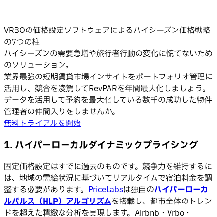
VRBOの価格設定ソフトウェアによるハイシーズン価格戦略
の7つの柱
ハイシーズンの需要急増や旅行者行動の変化に慌てないため
のソリューション。
業界最強の短期賃貸市場インサイトをポートフォリオ管理に
活用し、競合を凌駕してRevPARを年間最大化しましょう。
データを活用して予約を最大化している数千の成功した物件
管理者の仲間入りをしませんか。
無料トライアルを開始
1. ハイパーローカルダイナミックプライシング
固定価格設定はすでに過去のものです。競争力を維持するに
は、地域の需給状況に基づいてリアルタイムで宿泊料金を調
整する必要があります。
PriceLabs
は独自の
ハイパーローカ
ルパルス（HLP）アルゴリズム
を搭載し、都市全体のトレン
ドを超えた精緻な分析を実現します。Airbnb・Vrbo・