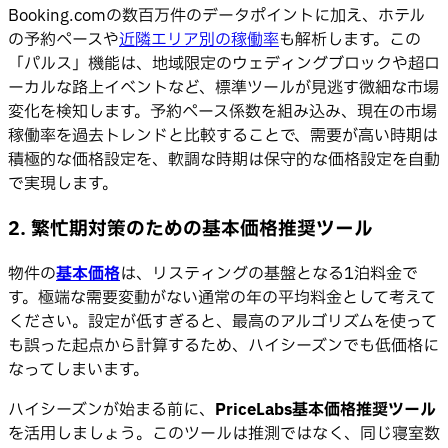
Booking.comの数百万件のデータポイントに加え、ホテル
の予約ペースや
近隣エリア別の稼働率
も解析します。この
「パルス」機能は、地域限定のウェディングブロックや超ロ
ーカルな路上イベントなど、標準ツールが見逃す微細な市場
変化を検知します。予約ペース係数を組み込み、現在の市場
稼働率を過去トレンドと比較することで、需要が高い時期は
積極的な価格設定を、軟調な時期は保守的な価格設定を自動
で実現します。
2. 繁忙期対策のための基本価格推奨ツール
物件の
基本価格
は、リスティングの基盤となる1泊料金で
す。極端な需要変動がない通常の年の平均料金として考えて
ください。設定が低すぎると、最高のアルゴリズムを使って
も誤った起点から計算するため、ハイシーズンでも低価格に
なってしまいます。
ハイシーズンが始まる前に、
PriceLabs基本価格推奨ツール
を活用しましょう。このツールは推測ではなく、同じ寝室数