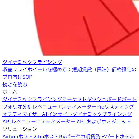
ダイナミックプライシング
収益フライホイールを極める：短期賃貸（民泊）価格設定の
プロ向けSOP
続きを読む
ホーム
ダイナミックプライシング
マーケットダッシュボード
ポート
フォリオ分析
レベニューエスティメーターPro
リスティング
オプティマイザー
AIインサイト
ダイナミックプライシング
API
レベニューエスティメーター API およびウィジェット
ソリューション
Airbnbホスト
Vrboホスト
RVパーク
中期賃貸
アパートホテル