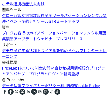
ホテル
連携機能
法人向け
無料ツール
グローバルSTR指数
収益予測ツール
バケーションレンタル関
連イベント
予約分析ツール
STRミートアップ
資料
ブログ
お客様の声
イノベーション
バケーションレンタル用語
集
製品アップデートウェビナー
プレスリリース
サポート
デモを予約する
無料トライアルを始める
ヘルプセンター
トレ
ーニング
会社概要
PriceLabsについて
料金
お問い合わせ
採用情報
紹介プログラ
ム
アンバサダープログラム
ログイン
新規登録
@
PriceLabs
データ保護
プライバシーポリシー
利用規約
Cookie Policy