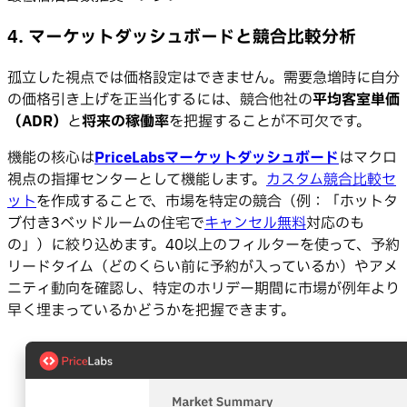
4. マーケットダッシュボードと競合比較分析
孤立した視点では価格設定はできません。需要急増時に自分
の価格引き上げを正当化するには、競合他社の
平均客室単価
（ADR）
と
将来の稼働率
を把握することが不可欠です。
機能の核心は
PriceLabsマーケットダッシュボード
はマクロ
視点の指揮センターとして機能します。
カスタム競合比較セ
ット
を作成することで、市場を特定の競合（例：「ホットタ
ブ付き3ベッドルームの住宅で
キャンセル無料
対応のも
の」）に絞り込めます。40以上のフィルターを使って、予約
リードタイム（どのくらい前に予約が入っているか）やアメ
ニティ動向を確認し、特定のホリデー期間に市場が例年より
早く埋まっているかどうかを把握できます。