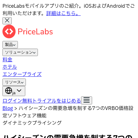
PriceLabsモバイルアプリのご紹介。iOSおよびAndroidでご
利用いただけます。
詳細はこちら。
製品
ソリューション
料金
ホテル
エンタープライズ
リソース
ja
ログイン
無料トライアルをはじめる
Blog
>
ハイシーズンの需要急増を制する7つのVRBO価格設
定ソフトウェア機能
ダイナミックプライシング