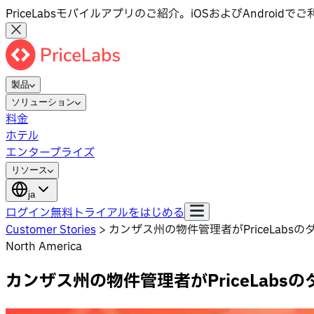
PriceLabsモバイルアプリのご紹介。iOSおよびAndroid
製品
ソリューション
料金
ホテル
エンタープライズ
リソース
ja
ログイン
無料トライアルをはじめる
Customer Stories
>
カンザス州の物件管理者がPriceLab
North America
カンザス州の物件管理者がPriceLab