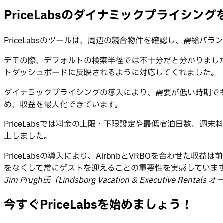
PriceLabsのダイナミックプライシ
PriceLabsのツールは、周辺の競合物件を確認し、需給
デモの際、デフォルトの検索半径では不十分だと分かりました。
トダッシュボードに反映されるように対応してくれました。
ダイナミックプライシングの導入により、需要が低い時期で
め、収益を最大化できています。
PriceLabsでは料金の上限・下限設定や最低宿泊日数、週
上しました。
PriceLabsの導入により、AirbnbとVRBOを合わ
をなくして常にゲストを迎えることの重要性を実感していま
Jim Prugh氏（Lindsborg Vacation & Executive Rentals
今すぐPriceLabsを始めましょう！