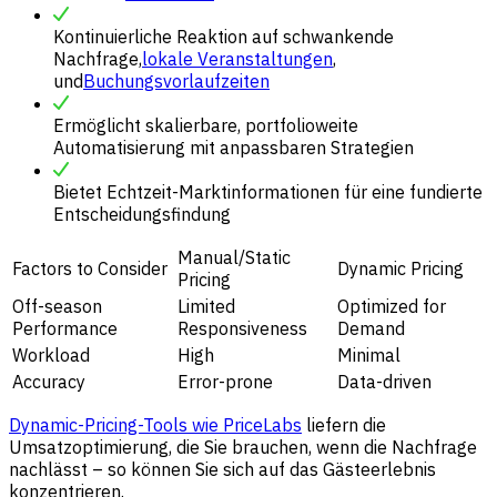
Kontinuierliche Reaktion auf schwankende
Nachfrage,
lokale Veranstaltungen
,
und
Buchungsvorlaufzeiten
Ermöglicht skalierbare, portfolioweite
Automatisierung mit anpassbaren Strategien
Bietet Echtzeit-Marktinformationen für eine fundierte
Entscheidungsfindung
Manual/Static
Factors to Consider
Dynamic Pricing
Pricing
Off-season
Limited
Optimized for
Performance
Responsiveness
Demand
Workload
High
Minimal
Accuracy
Error-prone
Data-driven
Dynamic-Pricing-Tools wie PriceLabs
liefern die
Umsatzoptimierung, die Sie brauchen, wenn die Nachfrage
nachlässt – so können Sie sich auf das Gästeerlebnis
konzentrieren.