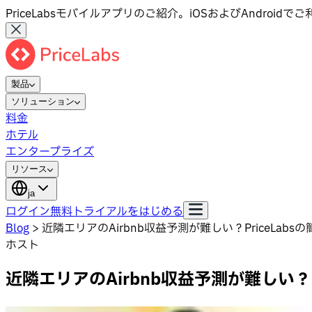
PriceLabsモバイルアプリのご紹介。iOSおよびAndroid
製品
ソリューション
料金
ホテル
エンタープライズ
リソース
ja
ログイン
無料トライアルをはじめる
Blog
>
近隣エリアのAirbnb収益予測が難しい？PriceLa
ホスト
近隣エリアのAirbnb収益予測が難しい？