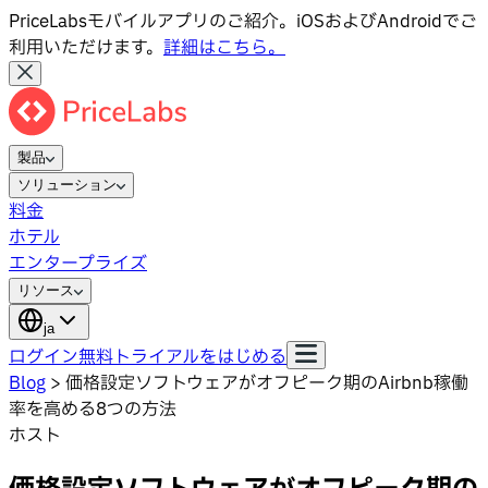
PriceLabsモバイルアプリのご紹介。iOSおよびAndroidでご
利用いただけます。
詳細はこちら。
製品
ソリューション
料金
ホテル
エンタープライズ
リソース
ja
ログイン
無料トライアルをはじめる
Blog
>
価格設定ソフトウェアがオフピーク期のAirbnb稼働
率を高める8つの方法
ホスト