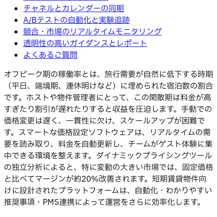
チャネルとカレンダーの同期
A/Bテストの自動化と実験追跡
競合・市場のリアルタイムモニタリング
透明性の高いガイダンスとレポート
よくあるご質問
オフピーク期の稼働率とは、旅行需要が自然に低下する時期
（平日、端境期、連休明けなど）に埋められた宿泊数の割合
です。ホストや物件管理者にとって、この閑散期は料金が高
すぎたり割引が遅れたりすると収益を圧迫します。手動での
価格変更は遅く、一貫性に欠け、スケールアップが困難で
す。スマートな価格設定ソフトウェアは、リアルタイムの需
要を読み取り、料金を自動更新し、チームがゲスト体験に集
中できる環境を整えます。ダイナミックプライシングツール
の独立分析によると、特に変動の大きい市場では、固定価格
と比べてマージンが約20%改善されます。短期賃貸物件向
けに設計されたプラットフォームは、自動化・わかりやすい
推奨事項・PMS連携によって運営をさらに効率化します。