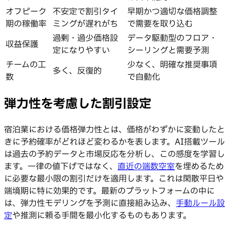
オフピーク
不安定で割引タイ
早期かつ適切な価格調整
期の稼働率
ミングが遅れがち
で需要を取り込む
過剰・過少価格設
データ駆動型のフロア・
収益保護
定になりやすい
シーリングと需要予測
チームの工
少なく、明確な推奨事項
多く、反復的
数
で自動化
弾力性を考慮した割引設定
宿泊業における価格弾力性とは、価格がわずかに変動したと
きに予約確率がどれほど変わるかを表します。AI搭載ツール
は過去の予約データと市場反応を分析し、この感度を学習し
ます。一律の値下げではなく、
直近の端数空室
を埋めるため
に必要な最小限の割引だけを適用します。これは閑散平日や
端境期に特に効果的です。最新のプラットフォームの中に
は、弾力性モデリングを予測に直接組み込み、
手動ルール設
定
や推測に頼る手間を最小化するものもあります。