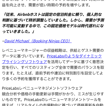
益を向上させ、需要が低い時期の予約を増やします。
「従来、Airbnbホストは固定の宿泊料金に頼り、個人的な
判断に基づいて時折調整していました。しかし、需要が予測
不可能に変動する中で、この固定価格モデルは時代遅れにな
っていきました。」
–
David Michael（Booking Ninjas CEO）
レベニューマネージャーの収益戦略は、供給とゲスト需要の
データに基づいています。
PriceLabsのようなダイナミック
プライシングソフトウェア
を活用してデータに基づく意思決
定を行い、すべてのリスティング全体で需要のバランスを取
ります。たとえば、直前予約や連泊に特別割引を設定してよ
り多くの予約を獲得することができます。
PriceLabsレベニューマネジメントソフトウェア
競合分析や価格の手動更新は手間がかかり、ミスが生じやす
いものです。PriceLabsのレベニューマネジメントツールを
使えば、リアルタイムの市場動向に基づいて価格更新を自動