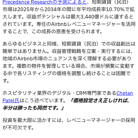
Precedence Researchの予測によると
、短期賃貸（民泊）
市場は2025年から2034年の間に年平均成長率10.70%で拡
大します。収益ポテンシャルは最大3,440億ドルに達すると
されています。専任のAirbnbレベニューマネージャーを活用
することで、この成長の恩恵を受けられます。
あらゆるビジネスと同様、短期賃貸（民泊）での収益創出は
簡単ではありません。収益管理戦略を立案・実行するには、
地域のAirbnb市場のニュアンスを深く理解する必要があり
ます。複数の物件を管理している場合、市場が頻繁に変動す
る中で各リスティングの価格を調整し続けることは困難で
す。
ホスピタリティ業界のデジタル・CRM専門家である
Chetan
Patel氏
はこう述べています。
「価格設定さえ正しければ、
半分は勝ったも同然です。」
投資を最大限に活かすには、レベニューマネージャーの採用
が不可欠です。