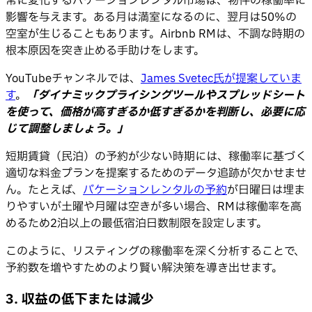
常に変化するバケーションレンタル市場は、物件の稼働率に
影響を与えます。ある月は満室になるのに、翌月は50%の
空室が生じることもあります。Airbnb RMは、不調な時期の
根本原因を突き止める手助けをします。
YouTubeチャンネルでは、
James Svetec氏が提案していま
す
。
「ダイナミックプライシングツールやスプレッドシート
を使って、価格が高すぎるか低すぎるかを判断し、必要に応
じて調整しましょう。」
短期賃貸（民泊）の予約が少ない時期には、稼働率に基づく
適切な料金プランを提案するためのデータ追跡が欠かせませ
ん。たとえば、
バケーションレンタルの予約
が日曜日は埋ま
りやすいが土曜や月曜は空きが多い場合、RMは稼働率を高
めるため2泊以上の最低宿泊日数制限を設定します。
このように、リスティングの稼働率を深く分析することで、
予約数を増やすためのより賢い解決策を導き出せます。
3. 収益の低下または減少