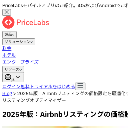
PriceLabsモバイルアプリのご紹介。iOSおよびAndroid
製品
ソリューション
料金
ホテル
エンタープライズ
リソース
ja
ログイン
無料トライアルをはじめる
Blog
>
2025年版：Airbnbリスティングの価格設定を最適化
リスティングオプティマイザー
2025年版：Airbnbリスティングの価