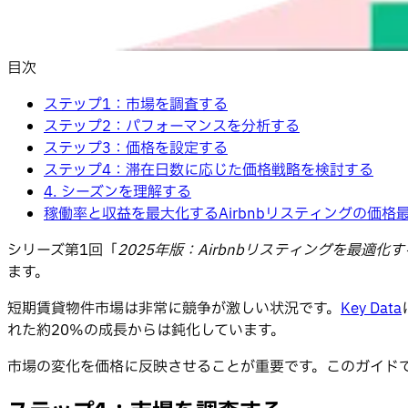
目次
ステップ1：市場を調査する
ステップ2：パフォーマンスを分析する
ステップ3：価格を設定する
ステップ4：滞在日数に応じた価格戦略を検討する
4. シーズンを理解する
稼働率と収益を最大化するAirbnbリスティングの価格
シリーズ第1回「
2025年版：Airbnbリスティングを最適化
ます。
短期賃貸物件市場は非常に競争が激しい状況です。
Key Data
れた約20%の成長からは鈍化しています。
市場の変化を価格に反映させることが重要です。このガイド