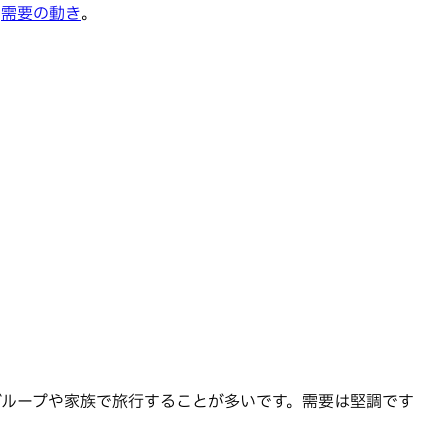
や
需要の動き
。
グループや家族で旅行することが多いです。需要は堅調です