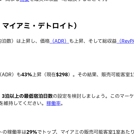
・マイアミ・デトロイト）
約泊数）は上昇し、価格
（ADR）
も上昇、そして総収益
（RevP
ADR）も
43%
上昇（現在
$298
）。その結果、販売可能客室1室
。
3泊以上の最低宿泊日数
の設定を検討しましょう。このマーケ
を維持してください。
稼働率
。
トの稼働率は
29%
でトップ、マイアミの販売可能客室1室あたりの