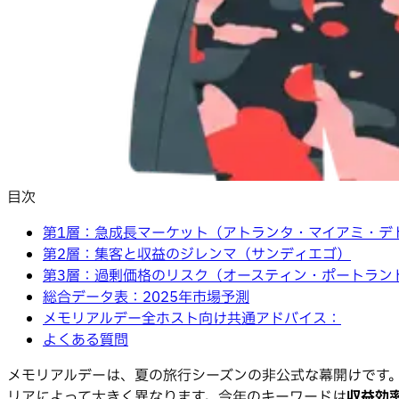
目次
第1層：急成長マーケット（アトランタ・マイアミ・デ
第2層：集客と収益のジレンマ（サンディエゴ）
第3層：過剰価格のリスク（オースティン・ポートラン
総合データ表：2025年市場予測
メモリアルデー全ホスト向け共通アドバイス：
よくある質問
メモリアルデーは、夏の旅行シーズンの非公式な幕開けです。全
リアによって大きく異なります。今年のキーワードは
収益効