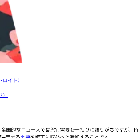
トロイト）
ド）
国的なニュースでは旅行需要を一括りに語りがちですが、Price
率
—高まる
需要
を確実に収益へと転換することです。