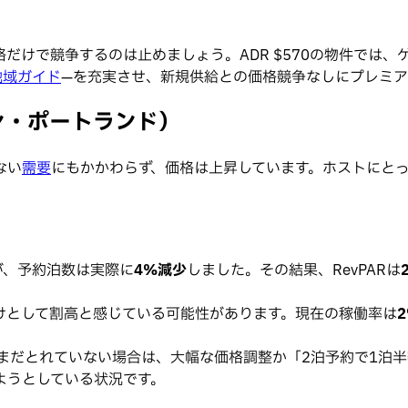
だけで競争するのは止めましょう。ADR $570の物件では
地域ガイド
—を充実させ、新規供給との価格競争なしにプレミ
ン・ポートランド）
ない
需要
にもかかわらず、価格は上昇しています。ホストにと
が、予約泊数は実際に
4%減少
しました。その結果、RevPARは
けとして割高と感じている可能性があります。現在の稼働率は
まだとれていない場合は、大幅な価格調整か「2泊予約で1泊
ようとしている状況です。