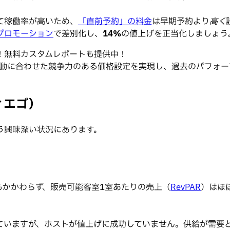
て稼働率が高いため、
「直前予約」の料金
は早期予約より
高く
プロモーション
で差別化し、
14%
の値上げを正当化しましょう
！無料カスタムレポートも提供中！
要の変動に合わせた競争力のある価格設定を実現し、過去のパフ
ィエゴ）
う興味深い状況にあります。
もかかわらず、販売可能客室1室あたりの売上（
RevPAR
）はほ
ていますが、ホストが値上げに成功していません。供給が需要