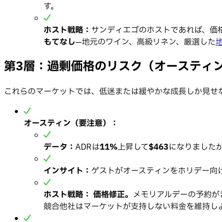
す。
ホスト戦略：
サンディエゴのホストであれば、価格
もてなし
—地元のワイン、高級リネン、厳選した
第3層：過剰価格のリスク（オースティ
これらのマーケットでは、低迷または緩やかな成長しか見せ
オースティン（要注意）：
データ：
ADRは
11%
上昇して
$463
になりました
インサイト：
ゲストがオースティンをホリデー向
ホスト戦略：
価格修正。
メモリアルデーの予約が
競合他社はマーケットが支持しない料金を維持し